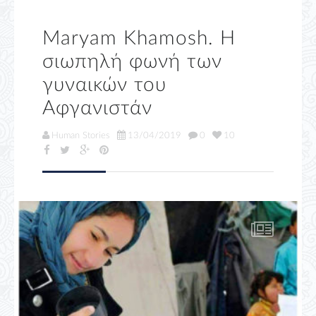
Maryam Khamosh. Η
σιωπηλή φωνή των
γυναικών του
Αφγανιστάν
Human Stories
13/04/2019
0
10