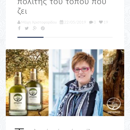
πολίτης του τόπου που
ζει
Μάχη Χριστοφορίδου
22/05/2019
0
19