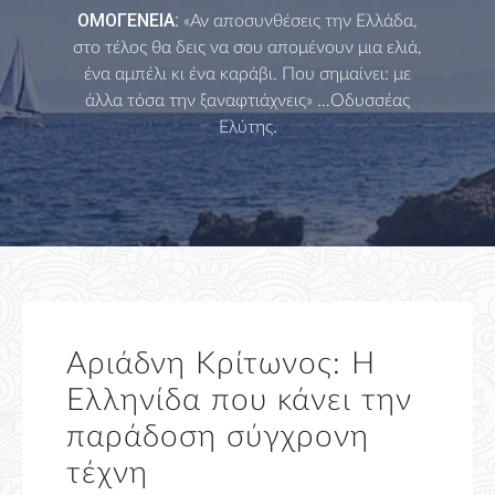
ΟΜΟΓΕΝΕΙΑ:
«Αν αποσυνθέσεις την Ελλάδα,
στο τέλος θα δεις να σου απομένουν μια ελιά,
ένα αμπέλι κι ένα καράβι. Που σημαίνει: με
άλλα τόσα την ξαναφτιάχνεις» …Οδυσσέας
Ελύτης.
Αριάδνη Κρίτωνος: Η
Ελληνίδα που κάνει την
παράδοση σύγχρονη
τέχνη