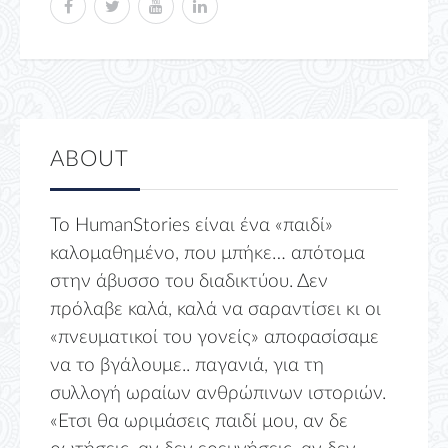
ABOUT
Το HumanStories είναι ένα «παιδί»
καλομαθημένο, που μπήκε… απότομα
στην άβυσσο του διαδικτύου. Δεν
πρόλαβε καλά, καλά να σαραντίσει κι οι
«πνευματικοί του γονείς» αποφασίσαμε
να το βγάλουμε.. παγανιά, για τη
συλλογή ωραίων ανθρώπινων ιστοριών.
«Ετσι θα ωριμάσεις παιδί μου, αν δε