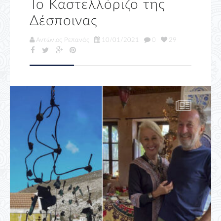
Το Καστελλόριζο της
Δέσποινας
Αντώνιος Ρεπανάς
10/01/2021
0
29