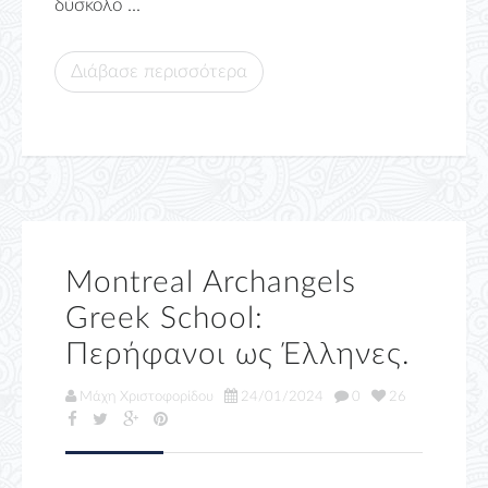
δύσκολο ...
Διάβασε περισσότερα
Montreal Archangels
Greek School:
Περήφανοι ως Έλληνες.
Μάχη Χριστοφορίδου
24/01/2024
0
26