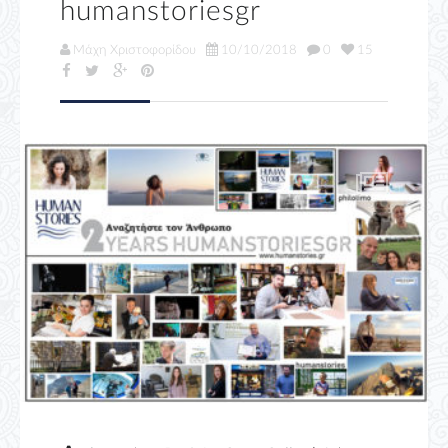
humanstoriesgr
Μάχη Χριστοφορίδου
10/10/2018
0
15