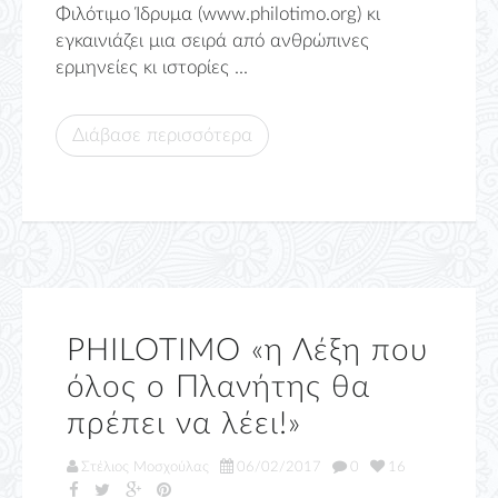
Φιλότιμο Ίδρυμα (www.philotimo.org) κι
εγκαινιάζει μια σειρά από ανθρώπινες
ερμηνείες κι ιστορίες ...
Διάβασε περισσότερα
PHILOTIMO «η Λέξη που
όλος ο Πλανήτης θα
πρέπει να λέει!»
Στέλιος Μοσχούλας
06/02/2017
0
16