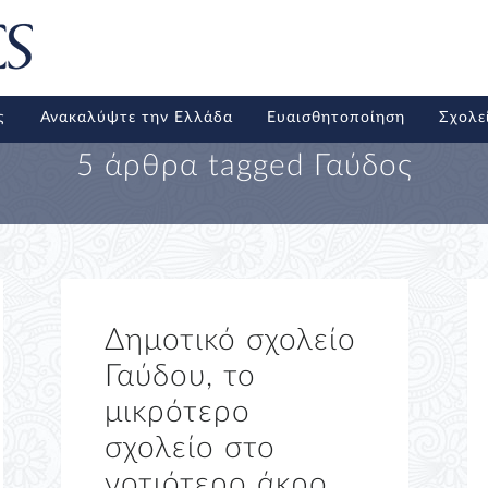
ς
Ανακαλύψτε την Ελλάδα
Ευαισθητοποίηση
Σχολε
5 άρθρα tagged
Γαύδος
Δημοτικό σχολείο
Γαύδου, το
μικρότερο
σχολείο στο
νοτιότερο άκρο