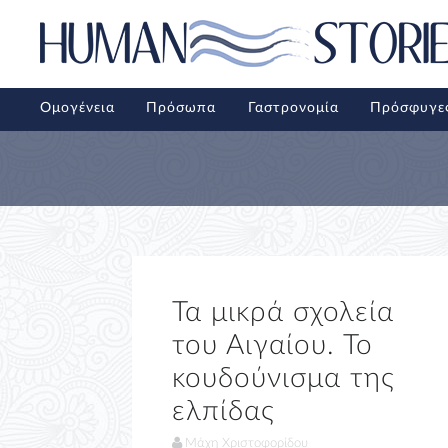
Ομογένεια
Πρόσωπα
Γαστρονομία
Πρόσφυγε
Τα μικρά σχολεία
του Αιγαίου. Το
κουδούνισμα της
ελπίδας
Μάχη Χριστοφορίδου