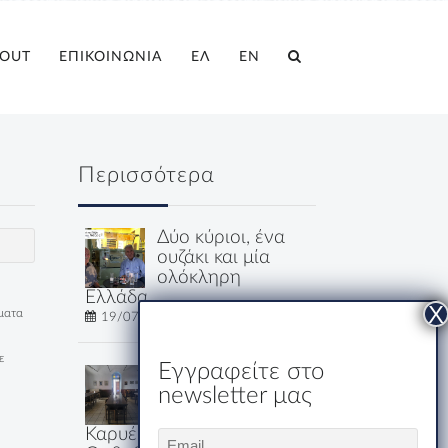
OUT
ΕΠΙΚΟΙΝΩΝΙΑ
ΕΛ
EN
Περισσότερα
Δύο κύριοι, ένα
ουζάκι και μία
ολόκληρη
Ελλάδα
έματα
19/07/2026
ε
Εγγραφείτε στο
Εστιατόριο-
newsletter μας
Ξενώνας
Μακριδης
Καρυές: Εκεί που η
Email