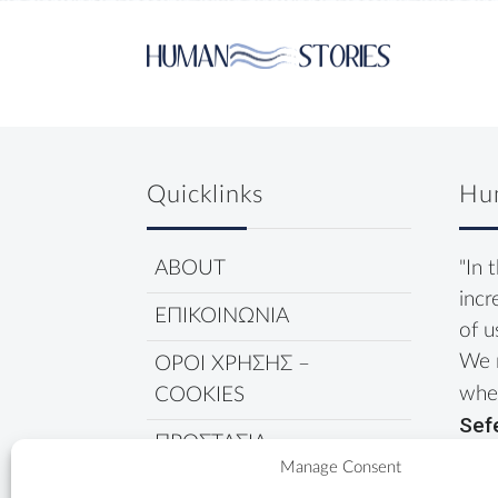
Quicklinks
Hu
ABOUT
"In 
incr
ΕΠΙΚΟΙΝΩΝΙΑ
of u
We 
ΟΡΟΙ ΧΡΗΣΗΣ –
wher
COOKIES
Sef
ΠΡΟΣΤΑΣΙΑ
Manage Consent
ΔΕΔΟΜΕΝΩΝ