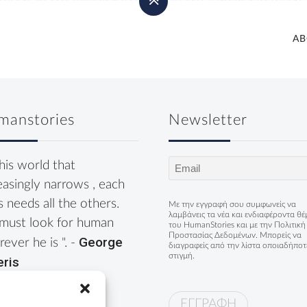
AB
manstories
Newsletter
Email
this world that
(Required)
easingly narrows , each
s needs all the others.
Με την εγγραφή σου συμφωνείς να
λαμβάνεις τα νέα και ενδιαφέροντα θ
must look for human
του HumanStories και με την
Πολιτική
Προστασίας Δεδομένων
. Μπορείς να
George
ever he is ". -
διαγραφείς από την λίστα οποιαδήποτ
στιγμή.
eris