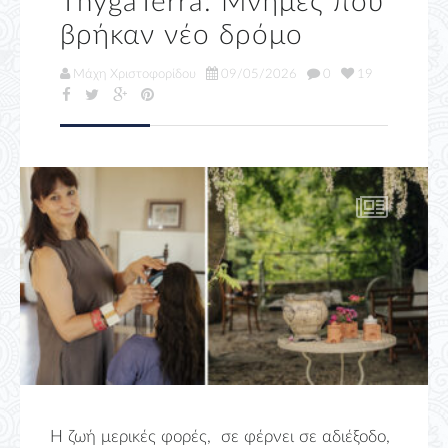
ThygaTerra: Μνήμες που
βρήκαν νέο δρόμο
Μάχη Χριστοφορίδου
09/05/2026
0
19
Η ζωή μερικές φορές, σε φέρνει σε αδιέξοδο,