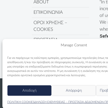
ABOUT
"In 
incr
ΕΠΙΚΟΙΝΩΝΙΑ
of u
We 
ΟΡΟΙ ΧΡΗΣΗΣ –
wher
COOKIES
Sef
ΠΡΟΣΤΑΣΙΑ
Manage Consent
ΔΕΔΟΜΕΝΩΝ
ΠΟΛΙΤΙΚΗ COOKIES
Για να παρέχουμε τις καλύτερες εμπειρίες, χρησιμοποιούμε τεχνολογίες όπως τα
αποθήκευση ή/και την πρόσβαση σε πληροφορίες συσκευής. Η συναίνεση σε αυτ
μας επιτρέψει να επεξεργαζόμαστε δεδομένα όπως η συμπεριφορά περιήγησης
αναγνωριστικά σε αυτόν τον ιστότοπο. Η μη συναίνεση ή η ανάκληση της συγκ
επηρεάσει αρνητικά ορισμένα χαρακτηριστικά και λειτουργίες.
Αποδοχή
Απόρριψη
Προβ
ΠΟΛΙΤΙΚΗ COOKIES
ΔΗΛΩΣΗ ΕΧΕΜΥΘΕΙΑΣ – ΠΡΟΣΤΑΣΙΑ ΔΕΔΟΜΕΝΩΝ Π