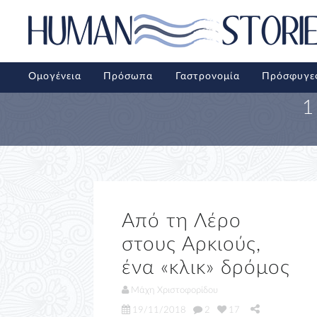
Ομογένεια
Πρόσωπα
Γαστρονομία
Πρόσφυγε
1
Από τη Λέρο
στους Αρκιούς,
ένα «κλικ» δρόμος
Μάχη Χριστοφορίδου
19/11/2018
2
17