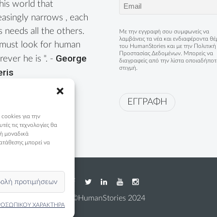
Email
this world that
(Required)
easingly narrows , each
s needs all the others.
Με την εγγραφή σου συμφωνείς να
λαμβάνεις τα νέα και ενδιαφέροντα θ
must look for human
του HumanStories και με την
Πολιτική
Προστασίας Δεδομένων
. Μπορείς να
George
ever he is ". -
διαγραφείς από την λίστα οποιαδήποτ
στιγμή.
eris
ΕΓΓΡΑΦΗ
 cookies για την
ές τις τεχνολογίες θα
 ή μοναδικά
ατάθεσης μπορεί να
ολή προτιμήσεων
©HumanStories 2024
ΡΟΣΩΠΙΚΟΥ ΧΑΡΑΚΤΗΡΑ