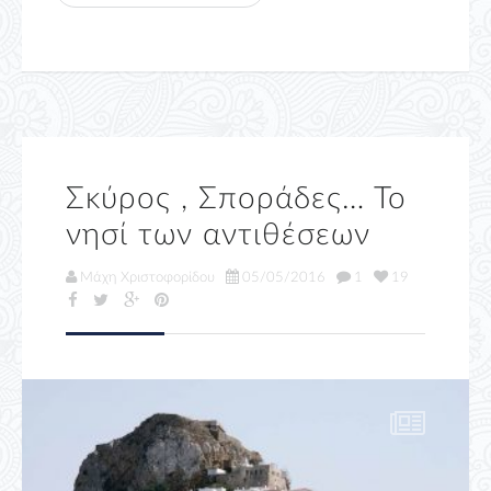
Σκύρος , Σποράδες… Το
νησί των αντιθέσεων
Μάχη Χριστοφορίδου
05/05/2016
1
19