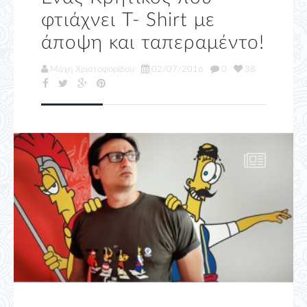
φτιάχνει T- Shirt με
άποψη και ταπεραμέντο!
Μάχη Χριστοφορίδου
02/07/2016
0
38