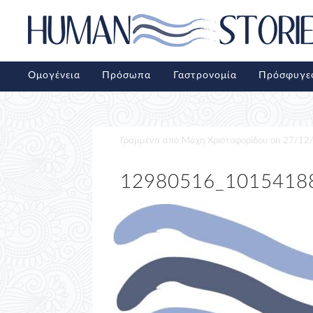
Ομογένεια
Πρόσωπα
Γαστρονομία
Πρόσφυγε
Γραμμένα από
Μάχη Χριστοφορίδου
on
27/12
12980516_1015418