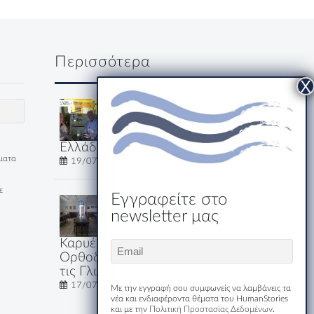
Περισσότερα
Δύο κύριοι, ένα
ουζάκι και μία
ολόκληρη
Ελλάδα
έματα
19/07/2026
ε
Εγγραφείτε στο
Εστιατόριο-
newsletter μας
Ξενώνας
Μακριδης
Καρυές: Εκεί που η
Email
Ορθοδοξία Μιλάει Όλες
(Required)
τις Γλώσσες του Κόσμου
17/07/2026
Με την εγγραφή σου συμφωνείς να λαμβάνεις τα
νέα και ενδιαφέροντα θέματα του HumanStories
και με την
Πολιτική Προστασίας Δεδομένων
.