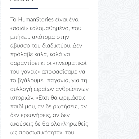
Το HumanStories είναι ένα
«παιδί» καλομαθημένο, που
μπήκε… απότομα στην
άβυσσο του διαδικτύου. Δεν
πρόλαβε καλά, καλά να
σαραντίσει κι οι «πνευματικοί
του γονείς» αποφασίσαμε να
το βγάλουμε.. παγανιά, για τη
συλλογή ωραίων ανθρώπινων
ιστοριών. «Ετσι θα ωριμάσεις
παιδί μου, αν δε ρωτήσεις, αν
δεν ερευνήσεις, αν δεν
ακούσεις δε θα ολοκληρωθείς
ως προσωπικότητα», του