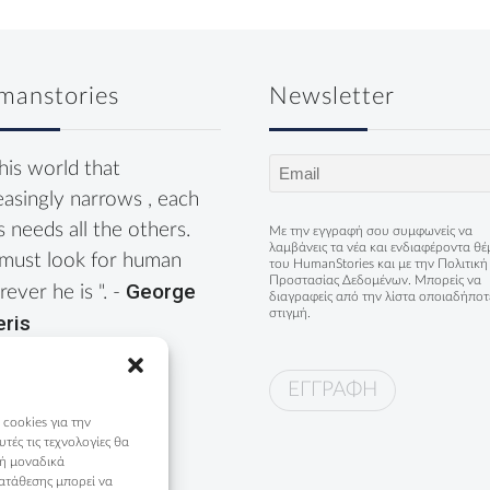
manstories
Newsletter
Email
this world that
(Required)
easingly narrows , each
s needs all the others.
Με την εγγραφή σου συμφωνείς να
λαμβάνεις τα νέα και ενδιαφέροντα θ
must look for human
του HumanStories και με την
Πολιτική
Προστασίας Δεδομένων
. Μπορείς να
George
ever he is ". -
διαγραφείς από την λίστα οποιαδήποτ
στιγμή.
eris
 cookies για την
ές τις τεχνολογίες θα
 ή μοναδικά
ατάθεσης μπορεί να