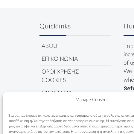
Quicklinks
Hu
ABOUT
"In 
incr
ΕΠΙΚΟΙΝΩΝΙΑ
of u
We 
ΟΡΟΙ ΧΡΗΣΗΣ –
wher
COOKIES
Sef
ΠΡΟΣΤΑΣΙΑ
Manage Consent
ΔΕΔΟΜΕΝΩΝ
ΠΟΛΙΤΙΚΗ COOKIES
Για να παρέχουμε τις καλύτερες εμπειρίες, χρησιμοποιούμε τεχνολογίες όπως τα
αποθήκευση ή/και την πρόσβαση σε πληροφορίες συσκευής. Η συναίνεση σε αυτ
μας επιτρέψει να επεξεργαζόμαστε δεδομένα όπως η συμπεριφορά περιήγησης
αναγνωριστικά σε αυτόν τον ιστότοπο. Η μη συναίνεση ή η ανάκληση της συγκ