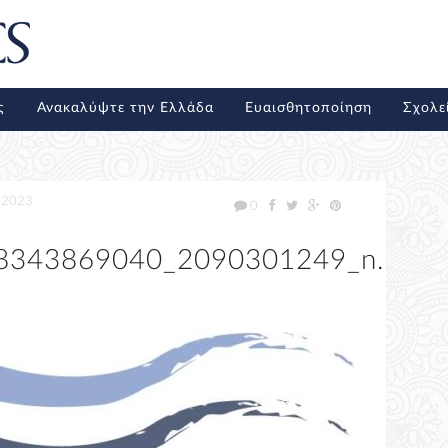
ς
Ανακαλύψτε την Ελλάδα
Ευαισθητοποίηση
Σχολε
/2023
0
8343869040_2090301249_n.png