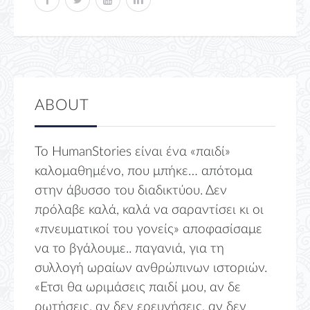
ABOUT
Το HumanStories είναι ένα «παιδί»
καλομαθημένο, που μπήκε… απότομα
στην άβυσσο του διαδικτύου. Δεν
πρόλαβε καλά, καλά να σαραντίσει κι οι
«πνευματικοί του γονείς» αποφασίσαμε
να το βγάλουμε.. παγανιά, για τη
συλλογή ωραίων ανθρώπινων ιστοριών.
«Ετσι θα ωριμάσεις παιδί μου, αν δε
ρωτήσεις, αν δεν ερευνήσεις, αν δεν