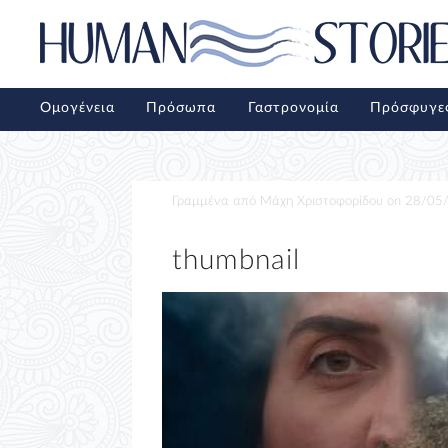
Ομογένεια
Πρόσωπα
Γαστρονομία
Πρόσφυγε
Γραμμένα από
Μάχη Χριστοφορίδου
on
28/05
thumbnail