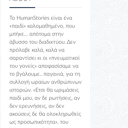
Το HumanStories είναι ένα
«παιδί» καλομαθημένο, που
μπήκε… απότομα στην
άβυσσο του διαδικτύου. Δεν
πρόλαβε καλά, καλά να
σαραντίσει κι οι «πνευματικοί
του γονείς» αποφασίσαμε να
το βγάλουμε.. παγανιά, για τη
συλλογή ωραίων ανθρώπινων
ιστοριών. «Ετσι θα ωριμάσεις
παιδί μου, αν δε ρωτήσεις, αν
δεν ερευνήσεις, αν δεν
ακούσεις δε θα ολοκληρωθείς
ως προσωπικότητα», του