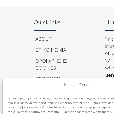
Quicklinks
Hu
ABOUT
"In 
incr
ΕΠΙΚΟΙΝΩΝΙΑ
of u
We 
ΟΡΟΙ ΧΡΗΣΗΣ –
wher
COOKIES
Sef
ΠΡΟΣΤΑΣΙΑ
Manage Consent
ΔΕΔΟΜΕΝΩΝ
ΠΟΛΙΤΙΚΗ COOKIES
Για να παρέχουμε τις καλύτερες εμπειρίες, χρησιμοποιούμε τεχνολογίες όπως τα
αποθήκευση ή/και την πρόσβαση σε πληροφορίες συσκευής. Η συναίνεση σε αυτ
μας επιτρέψει να επεξεργαζόμαστε δεδομένα όπως η συμπεριφορά περιήγησης
αναγνωριστικά σε αυτόν τον ιστότοπο. Η μη συναίνεση ή η ανάκληση της συγκ