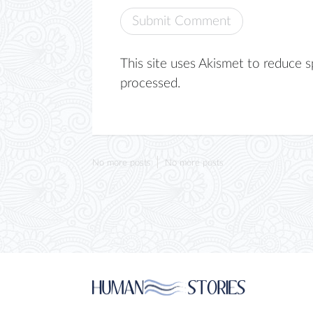
This site uses Akismet to reduce 
processed.
No more posts
No more posts