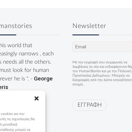
manstories
Newsletter
Email
this world that
(Required)
easingly narrows , each
s needs all the others.
Με την εγγραφή σου συμφωνείς να
λαμβάνεις τα νέα και ενδιαφέροντα θ
must look for human
του HumanStories και με την
Πολιτική
Προστασίας Δεδομένων
. Μπορείς να
George
ever he is ". -
διαγραφείς από την λίστα οποιαδήποτ
στιγμή.
eris
ΕΓΓΡΑΦΗ
 cookies για την
ές τις τεχνολογίες θα
 ή μοναδικά
ατάθεσης μπορεί να