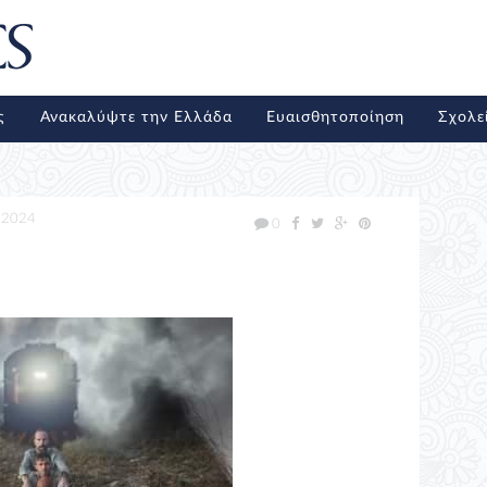
ς
Ανακαλύψτε την Ελλάδα
Ευαισθητοποίηση
Σχολε
/2024
0