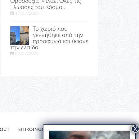
Ορθοδοξία Μιλάει Όλες τις
Γλώσσες του Κόσμου
17/07/2026
Το χωριό που
γεννήθηκε από την
προσφυγιά και ύφανε
την ελπίδα
07/07/2026
OUT
ΕΠΙΚΟΙΝΩΝΙΑ
ΕΛ
EN