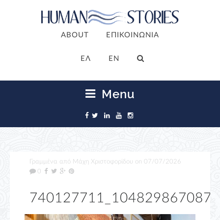
ABOUT
ΕΠΙΚΟΙΝΩΝΙΑ
ΕΛ
EN
Menu
Γραμμένα από
Μάχη Χριστοφορίδου
on
07/07/2026
0
740127711_1048298670878