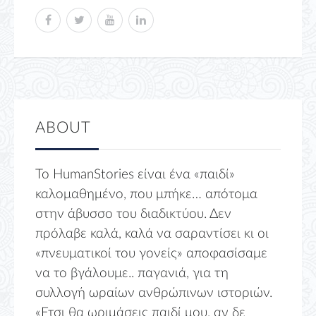
ABOUT
Το HumanStories είναι ένα «παιδί»
καλομαθημένο, που μπήκε… απότομα
στην άβυσσο του διαδικτύου. Δεν
πρόλαβε καλά, καλά να σαραντίσει κι οι
«πνευματικοί του γονείς» αποφασίσαμε
να το βγάλουμε.. παγανιά, για τη
συλλογή ωραίων ανθρώπινων ιστοριών.
«Ετσι θα ωριμάσεις παιδί μου, αν δε