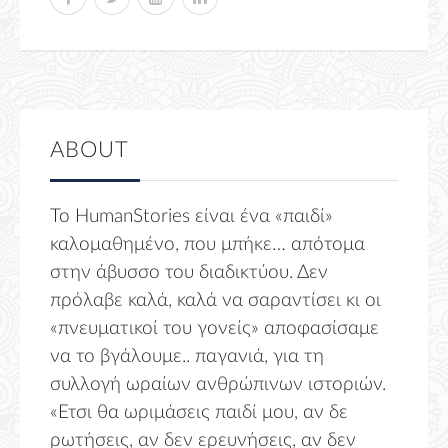
ABOUT
Το HumanStories είναι ένα «παιδί»
καλομαθημένο, που μπήκε… απότομα
στην άβυσσο του διαδικτύου. Δεν
πρόλαβε καλά, καλά να σαραντίσει κι οι
«πνευματικοί του γονείς» αποφασίσαμε
να το βγάλουμε.. παγανιά, για τη
συλλογή ωραίων ανθρώπινων ιστοριών.
«Ετσι θα ωριμάσεις παιδί μου, αν δε
ρωτήσεις, αν δεν ερευνήσεις, αν δεν