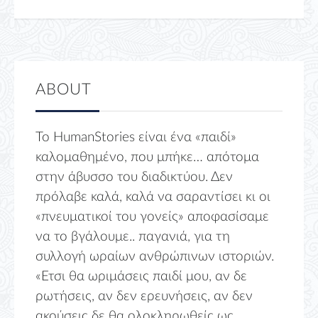
ABOUT
Το HumanStories είναι ένα «παιδί»
καλομαθημένο, που μπήκε… απότομα
στην άβυσσο του διαδικτύου. Δεν
πρόλαβε καλά, καλά να σαραντίσει κι οι
«πνευματικοί του γονείς» αποφασίσαμε
να το βγάλουμε.. παγανιά, για τη
συλλογή ωραίων ανθρώπινων ιστοριών.
«Ετσι θα ωριμάσεις παιδί μου, αν δε
ρωτήσεις, αν δεν ερευνήσεις, αν δεν
ακούσεις δε θα ολοκληρωθείς ως