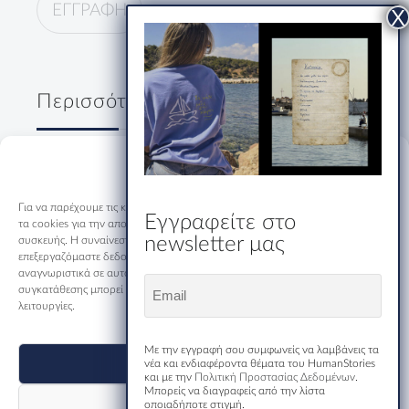
Περισσότερα
Δύο κύριοι, ένα ουζάκι και μία
Manage Consent
ολόκληρη Ελλάδα
19/07/2026
Για να παρέχουμε τις καλύτερες εμπειρίες, χρησιμοποιούμε τεχνολογίες όπως
Εγγραφείτε στο
τα cookies για την αποθήκευση ή/και την πρόσβαση σε πληροφορίες
newsletter μας
συσκευής. Η συναίνεση σε αυτές τις τεχνολογίες θα μας επιτρέψει να
Εστιατόριο-Ξενώνας Μακριδης
επεξεργαζόμαστε δεδομένα όπως η συμπεριφορά περιήγησης ή μοναδικά
Καρυές: Εκεί που η Ορθοδοξία
αναγνωριστικά σε αυτόν τον ιστότοπο. Η μη συναίνεση ή η ανάκληση της
Email
Μιλάει Όλες τις Γλώσσες του
συγκατάθεσης μπορεί να επηρεάσει αρνητικά ορισμένα χαρακτηριστικά και
(Required)
Κόσμου
λειτουργίες.
17/07/2026
Με την εγγραφή σου συμφωνείς να λαμβάνεις τα
Αποδοχή
νέα και ενδιαφέροντα θέματα του HumanStories
και με την
Πολιτική Προστασίας Δεδομένων
.
Μπορείς να διαγραφείς από την λίστα
Απόρριψη
οποιαδήποτε στιγμή.