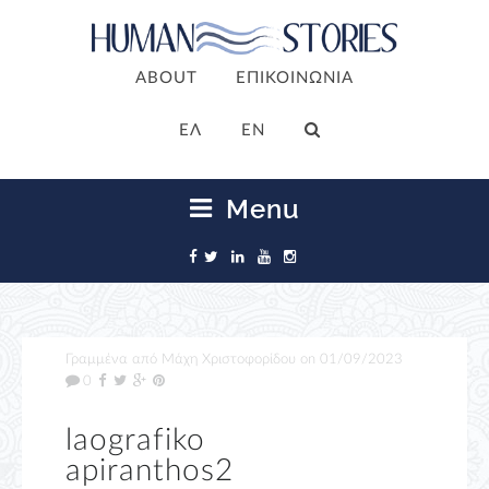
ABOUT
ΕΠΙΚΟΙΝΩΝΙΑ
ΕΛ
EN
Menu
Γραμμένα από
Μάχη Χριστοφορίδου
on
01/09/2023
0
laografiko
apiranthos2