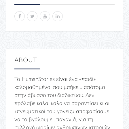
ABOUT
Το HumanStories είναι ένα «παιδί»
καλομαθημένο, που μπήκε… απότομα
στην άβυσσο του διαδικτύου. Δεν
πρόλαβε καλά, καλά να σαραντίσει κι οι
«πνευματικοί του γονείς» αποφασίσαμε
να το βγάλουμε.. παγανιά, για τη
συλλογή ωραίων ανθρώπινων ιστοριών.