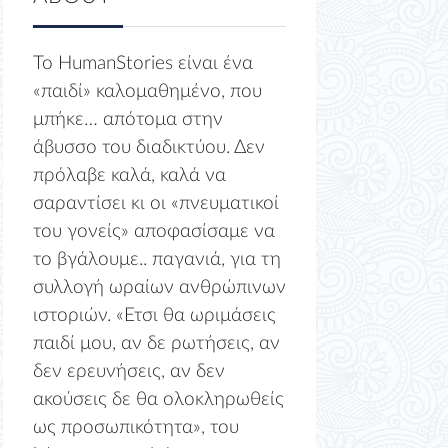
Το HumanStories είναι ένα
«παιδί» καλομαθημένο, που
μπήκε… απότομα στην
άβυσσο του διαδικτύου. Δεν
πρόλαβε καλά, καλά να
σαραντίσει κι οι «πνευματικοί
του γονείς» αποφασίσαμε να
το βγάλουμε.. παγανιά, για τη
συλλογή ωραίων ανθρώπινων
ιστοριών. «Ετσι θα ωριμάσεις
παιδί μου, αν δε ρωτήσεις, αν
δεν ερευνήσεις, αν δεν
ακούσεις δε θα ολοκληρωθείς
ως προσωπικότητα», του