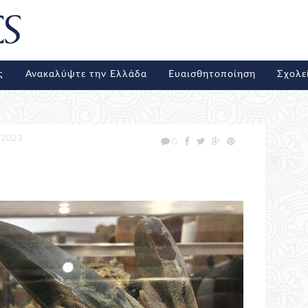
ς
Ανακαλύψτε την Ελλάδα
Ευαισθητοποίηση
Σχολε
/2023
0