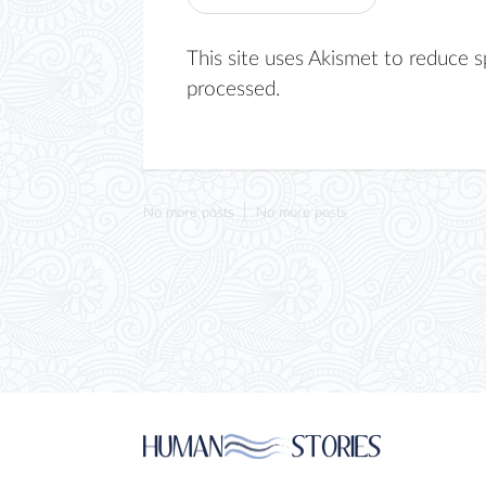
This site uses Akismet to reduce 
processed.
No more posts
No more posts