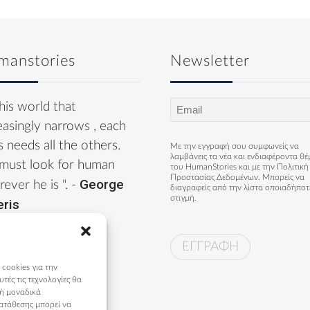
manstories
Newsletter
Email
this world that
(Required)
easingly narrows , each
s needs all the others.
Με την εγγραφή σου συμφωνείς να
λαμβάνεις τα νέα και ενδιαφέροντα θ
must look for human
του HumanStories και με την
Πολιτική
Προστασίας Δεδομένων
. Μπορείς να
George
ever he is ". -
διαγραφείς από την λίστα οποιαδήποτ
στιγμή.
eris
 cookies για την
ές τις τεχνολογίες θα
 ή μοναδικά
ατάθεσης μπορεί να