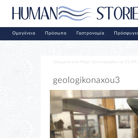
Ομογένεια
Πρόσωπα
Γαστρονομία
Πρόσφυγε
Γραμμένα από
Μάχη Χριστοφορίδου
on
01/09
geologikonaxou3