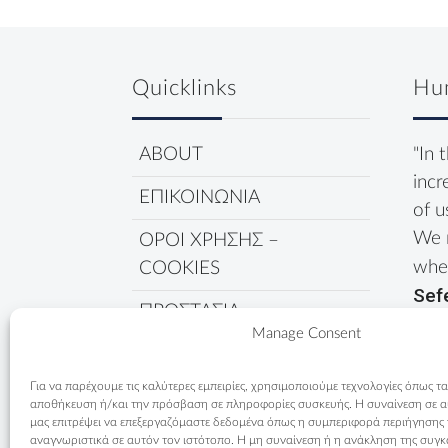
Quicklinks
Hu
ABOUT
"In 
incr
ΕΠΙΚΟΙΝΩΝΙΑ
of u
We 
ΟΡΟΙ ΧΡΗΣΗΣ –
wher
COOKIES
Sef
ΠΡΟΣΤΑΣΙΑ
Manage Consent
ΔΕΔΟΜΕΝΩΝ
ΠΟΛΙΤΙΚΗ COOKIES
Για να παρέχουμε τις καλύτερες εμπειρίες, χρησιμοποιούμε τεχνολογίες όπως τα
αποθήκευση ή/και την πρόσβαση σε πληροφορίες συσκευής. Η συναίνεση σε αυτ
μας επιτρέψει να επεξεργαζόμαστε δεδομένα όπως η συμπεριφορά περιήγησης
αναγνωριστικά σε αυτόν τον ιστότοπο. Η μη συναίνεση ή η ανάκληση της συγκ