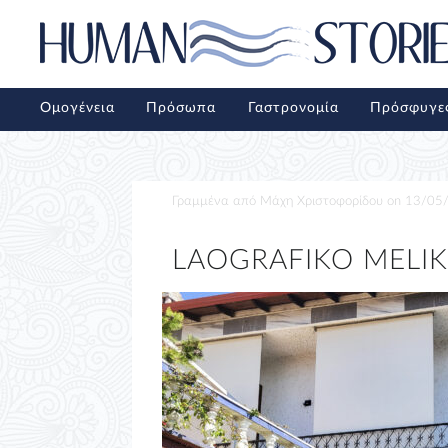
Ομογένεια
Πρόσωπα
Γαστρονομία
Πρόσφυγε
Γραμμένα από
Μάχη Χριστοφορίδου
on
13/05
LAOGRAFIKO MELIK