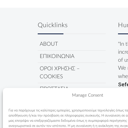
Quicklinks
Hu
ABOUT
"In 
incr
ΕΠΙΚΟΙΝΩΝΙΑ
of u
We 
ΟΡΟΙ ΧΡΗΣΗΣ –
wher
COOKIES
Sef
ΠΡΟΣΤΑΣΙΑ
Manage Consent
ΔΕΔΟΜΕΝΩΝ
ΠΟΛΙΤΙΚΗ COOKIES
Για να παρέχουμε τις καλύτερες εμπειρίες, χρησιμοποιούμε τεχνολογίες όπως τα
αποθήκευση ή/και την πρόσβαση σε πληροφορίες συσκευής. Η συναίνεση σε αυτ
μας επιτρέψει να επεξεργαζόμαστε δεδομένα όπως η συμπεριφορά περιήγησης
αναγνωριστικά σε αυτόν τον ιστότοπο. Η μη συναίνεση ή η ανάκληση της συγκ