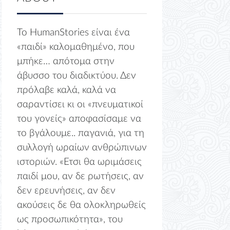
Το HumanStories είναι ένα
«παιδί» καλομαθημένο, που
μπήκε… απότομα στην
άβυσσο του διαδικτύου. Δεν
πρόλαβε καλά, καλά να
σαραντίσει κι οι «πνευματικοί
του γονείς» αποφασίσαμε να
το βγάλουμε.. παγανιά, για τη
συλλογή ωραίων ανθρώπινων
ιστοριών. «Ετσι θα ωριμάσεις
παιδί μου, αν δε ρωτήσεις, αν
δεν ερευνήσεις, αν δεν
ακούσεις δε θα ολοκληρωθείς
ως προσωπικότητα», του