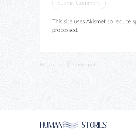
This site uses Akismet to reduce 
processed.
No more posts
No more posts