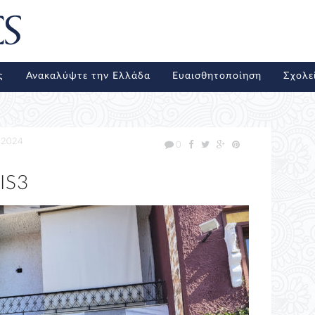
ς
Ανακαλύψτε την Ελλάδα
Ευαισθητοποίηση
Σχολε
/2024
0
IS3