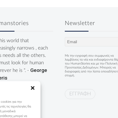
manstories
Newsletter
Email
this world that
(Required)
easingly narrows , each
s needs all the others.
Με την εγγραφή σου συμφωνείς να
λαμβάνεις τα νέα και ενδιαφέροντα θ
must look for human
του HumanStories και με την
Πολιτική
Προστασίας Δεδομένων
. Μπορείς να
George
ever he is ". -
διαγραφείς από την λίστα οποιαδήποτ
στιγμή.
eris
 cookies για την
ές τις τεχνολογίες θα
 ή μοναδικά
ατάθεσης μπορεί να