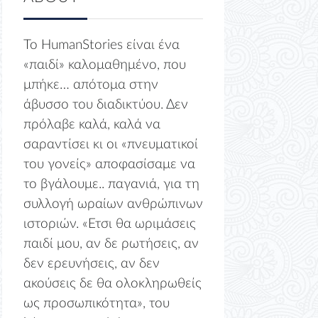
Το HumanStories είναι ένα
«παιδί» καλομαθημένο, που
μπήκε… απότομα στην
άβυσσο του διαδικτύου. Δεν
πρόλαβε καλά, καλά να
σαραντίσει κι οι «πνευματικοί
του γονείς» αποφασίσαμε να
το βγάλουμε.. παγανιά, για τη
συλλογή ωραίων ανθρώπινων
ιστοριών. «Ετσι θα ωριμάσεις
παιδί μου, αν δε ρωτήσεις, αν
δεν ερευνήσεις, αν δεν
ακούσεις δε θα ολοκληρωθείς
ως προσωπικότητα», του