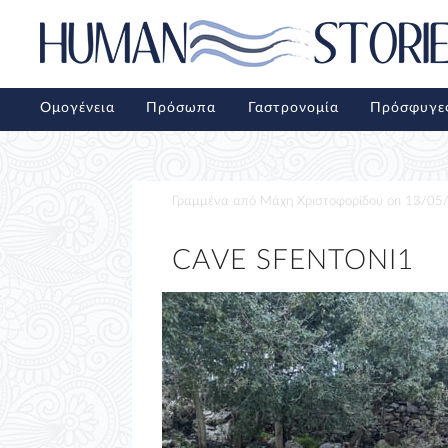
Ομογένεια
Πρόσωπα
Γαστρονομία
Πρόσφυγε
Γραμμένα από
Μάχη Χριστοφορίδου
on
13/05
CAVE SFENTONI1