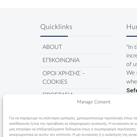
Quicklinks
Hu
ABOUT
"In 
incr
ΕΠΙΚΟΙΝΩΝΙΑ
of u
We 
ΟΡΟΙ ΧΡΗΣΗΣ –
wher
COOKIES
Sef
ΠΡΟΣΤΑΣΙΑ
Manage Consent
ΔΕΔΟΜΕΝΩΝ
ΠΟΛΙΤΙΚΗ COOKIES
Για να παρέχουμε τις καλύτερες εμπειρίες, χρησιμοποιούμε τεχνολογίες όπως τα
αποθήκευση ή/και την πρόσβαση σε πληροφορίες συσκευής. Η συναίνεση σε αυτ
μας επιτρέψει να επεξεργαζόμαστε δεδομένα όπως η συμπεριφορά περιήγησης
αναγνωριστικά σε αυτόν τον ιστότοπο. Η μη συναίνεση ή η ανάκληση της συγκ