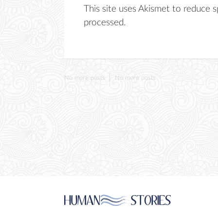
This site uses Akismet to reduce 
processed.
No more posts
No more posts