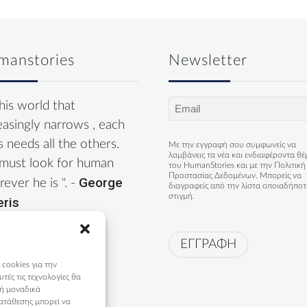
manstories
Newsletter
Email
this world that
(Required)
easingly narrows , each
s needs all the others.
Με την εγγραφή σου συμφωνείς να
λαμβάνεις τα νέα και ενδιαφέροντα θ
must look for human
του HumanStories και με την
Πολιτική
Προστασίας Δεδομένων
. Μπορείς να
George
ever he is ". -
διαγραφείς από την λίστα οποιαδήποτ
στιγμή.
eris
ΕΓΓΡΑΦΗ
 cookies για την
ές τις τεχνολογίες θα
 ή μοναδικά
ατάθεσης μπορεί να