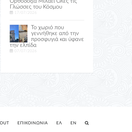
Ορθοδοξία Μιλάει Όλες τις
Γλώσσες του Κόσμου
17/07/2026
Το χωριό που
γεννήθηκε από την
προσφυγιά και ύφανε
την ελπίδα
07/07/2026
OUT
ΕΠΙΚΟΙΝΩΝΙΑ
ΕΛ
EN