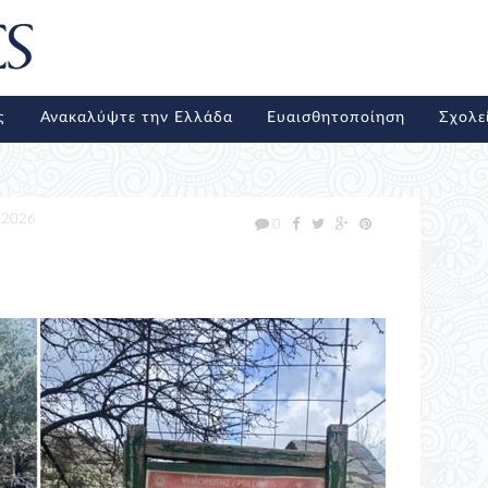
ς
Ανακαλύψτε την Ελλάδα
Ευαισθητοποίηση
Σχολε
/2026
0