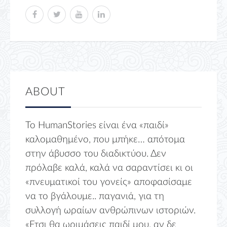
ABOUT
Το HumanStories είναι ένα «παιδί»
καλομαθημένο, που μπήκε… απότομα
στην άβυσσο του διαδικτύου. Δεν
πρόλαβε καλά, καλά να σαραντίσει κι οι
«πνευματικοί του γονείς» αποφασίσαμε
να το βγάλουμε.. παγανιά, για τη
συλλογή ωραίων ανθρώπινων ιστοριών.
«Ετσι θα ωριμάσεις παιδί μου, αν δε