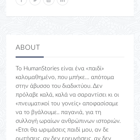
ABOUT
Το HumanStories είναι ένα «παιδί»
καλομαθημένο, που μπήκε… απότομα
στην άβυσσο του διαδικτύου. Δεν
πρόλαβε καλά, καλά να σαραντίσει κι οι
«πνευματικοί του γονείς» αποφασίσαμε
να το βγάλουμε.. παγανιά, για τη
συλλογή ωραίων ανθρώπινων ιστοριών.
«Ετσι θα ωριμάσεις παιδί μου, αν δε
ρωτήσεις, αν δεν ερευνήσεις, αν δεν