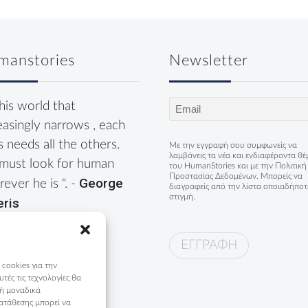
manstories
Newsletter
Email
this world that
(Required)
easingly narrows , each
s needs all the others.
Με την εγγραφή σου συμφωνείς να
λαμβάνεις τα νέα και ενδιαφέροντα θ
must look for human
του HumanStories και με την
Πολιτική
Προστασίας Δεδομένων
. Μπορείς να
George
ever he is ". -
διαγραφείς από την λίστα οποιαδήποτ
στιγμή.
eris
 cookies για την
ές τις τεχνολογίες θα
 ή μοναδικά
ατάθεσης μπορεί να