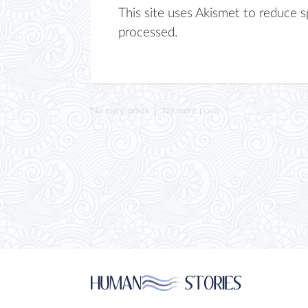
This site uses Akismet to reduce 
processed.
No more posts
No more posts