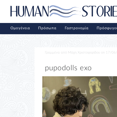
Ομογένεια
Πρόσωπα
Γαστρονομία
Πρόσφυγε
Γραμμένα από
Μάχη Χριστοφορίδου
on
17/06
pupodolls exo