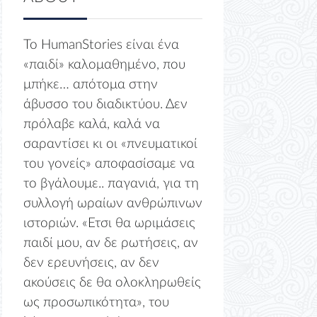
Το HumanStories είναι ένα
«παιδί» καλομαθημένο, που
μπήκε… απότομα στην
άβυσσο του διαδικτύου. Δεν
πρόλαβε καλά, καλά να
σαραντίσει κι οι «πνευματικοί
του γονείς» αποφασίσαμε να
το βγάλουμε.. παγανιά, για τη
συλλογή ωραίων ανθρώπινων
ιστοριών. «Ετσι θα ωριμάσεις
παιδί μου, αν δε ρωτήσεις, αν
δεν ερευνήσεις, αν δεν
ακούσεις δε θα ολοκληρωθείς
ως προσωπικότητα», του