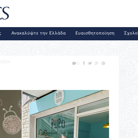
ς
Ανακαλύψτε την Ελλάδα
Ευαισθητοποίηση
Σχολε
/2024
0