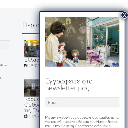
Περισσότερα
Δύο κύριοι, ένα
ουζάκι και μία
ολόκληρη
Ελλάδα
έματα
19/07/2026
ε
Εγγραφείτε στο
Εστιατόριο-
newsletter μας
Ξενώνας
Μακριδης
Καρυές: Εκεί που η
Email
Ορθοδοξία Μιλάει Όλες
(Required)
τις Γλώσσες του Κόσμου
17/07/2026
Με την εγγραφή σου συμφωνείς να λαμβάνεις τα
νέα και ενδιαφέροντα θέματα του HumanStories
και με την
Πολιτική Προστασίας Δεδομένων
.