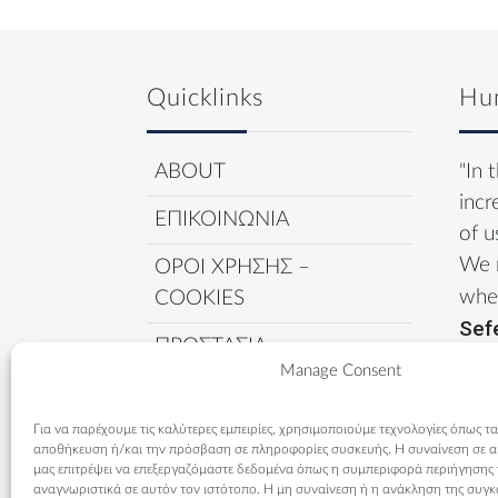
Quicklinks
Hu
ABOUT
"In 
incr
ΕΠΙΚΟΙΝΩΝΙΑ
of u
We 
ΟΡΟΙ ΧΡΗΣΗΣ –
wher
COOKIES
Sef
ΠΡΟΣΤΑΣΙΑ
Manage Consent
ΔΕΔΟΜΕΝΩΝ
ΠΟΛΙΤΙΚΗ COOKIES
Για να παρέχουμε τις καλύτερες εμπειρίες, χρησιμοποιούμε τεχνολογίες όπως τα
αποθήκευση ή/και την πρόσβαση σε πληροφορίες συσκευής. Η συναίνεση σε αυτ
μας επιτρέψει να επεξεργαζόμαστε δεδομένα όπως η συμπεριφορά περιήγησης
αναγνωριστικά σε αυτόν τον ιστότοπο. Η μη συναίνεση ή η ανάκληση της συγκ