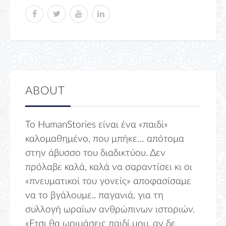
ABOUT
Το HumanStories είναι ένα «παιδί»
καλομαθημένο, που μπήκε… απότομα
στην άβυσσο του διαδικτύου. Δεν
πρόλαβε καλά, καλά να σαραντίσει κι οι
«πνευματικοί του γονείς» αποφασίσαμε
να το βγάλουμε.. παγανιά, για τη
συλλογή ωραίων ανθρώπινων ιστοριών.
«Ετσι θα ωριμάσεις παιδί μου, αν δε