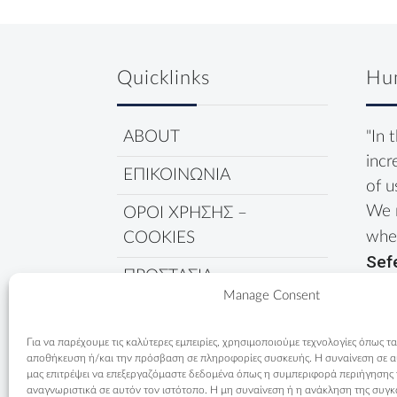
Quicklinks
Hu
ABOUT
"In 
incr
ΕΠΙΚΟΙΝΩΝΙΑ
of u
We 
ΟΡΟΙ ΧΡΗΣΗΣ –
wher
COOKIES
Sef
ΠΡΟΣΤΑΣΙΑ
Manage Consent
ΔΕΔΟΜΕΝΩΝ
ΠΟΛΙΤΙΚΗ COOKIES
Για να παρέχουμε τις καλύτερες εμπειρίες, χρησιμοποιούμε τεχνολογίες όπως τα
αποθήκευση ή/και την πρόσβαση σε πληροφορίες συσκευής. Η συναίνεση σε αυτ
μας επιτρέψει να επεξεργαζόμαστε δεδομένα όπως η συμπεριφορά περιήγησης
αναγνωριστικά σε αυτόν τον ιστότοπο. Η μη συναίνεση ή η ανάκληση της συγκ