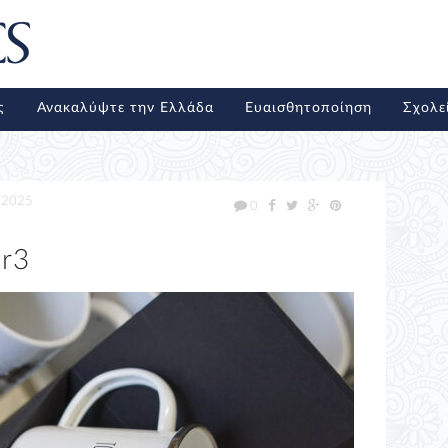
ς
Ανακαλύψτε την Ελλάδα
Ευαισθητοποίηση
Σχολε
/2025
0
er3