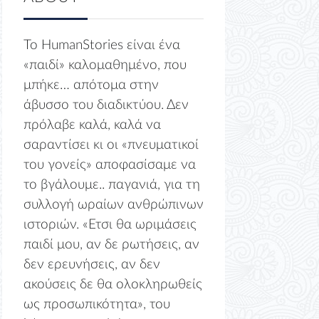
Το HumanStories είναι ένα
«παιδί» καλομαθημένο, που
μπήκε… απότομα στην
άβυσσο του διαδικτύου. Δεν
πρόλαβε καλά, καλά να
σαραντίσει κι οι «πνευματικοί
του γονείς» αποφασίσαμε να
το βγάλουμε.. παγανιά, για τη
συλλογή ωραίων ανθρώπινων
ιστοριών. «Ετσι θα ωριμάσεις
παιδί μου, αν δε ρωτήσεις, αν
δεν ερευνήσεις, αν δεν
ακούσεις δε θα ολοκληρωθείς
ως προσωπικότητα», του