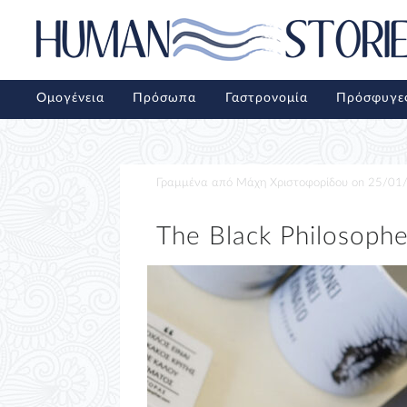
Ομογένεια
Πρόσωπα
Γαστρονομία
Πρόσφυγε
Γραμμένα από
Μάχη Χριστοφορίδου
on
25/01
The Black Philosoph