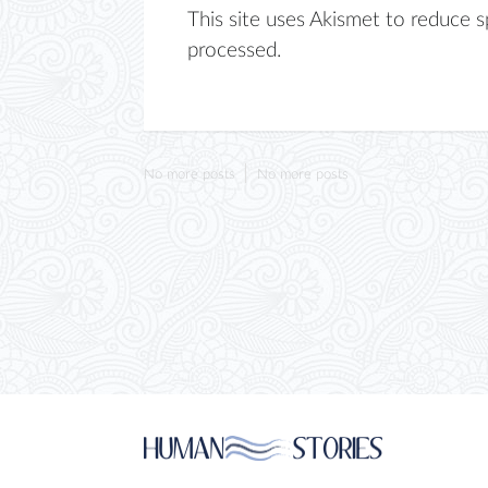
This site uses Akismet to reduce 
processed.
No more posts
No more posts