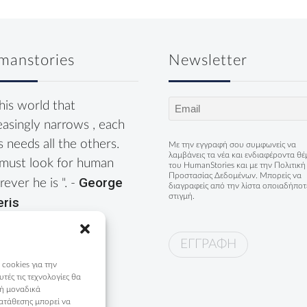
manstories
Newsletter
Email
this world that
(Required)
easingly narrows , each
s needs all the others.
Με την εγγραφή σου συμφωνείς να
λαμβάνεις τα νέα και ενδιαφέροντα θ
must look for human
του HumanStories και με την
Πολιτική
Προστασίας Δεδομένων
. Μπορείς να
George
ever he is ". -
διαγραφείς από την λίστα οποιαδήποτ
στιγμή.
eris
 cookies για την
ές τις τεχνολογίες θα
 ή μοναδικά
ατάθεσης μπορεί να