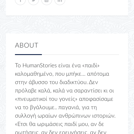
ABOUT
Το HumanStories είναι ένα «παιδί»
καλομαθημένο, που μπήκε… απότομα
στην άβυσσο του διαδικτύου. Δεν
πρόλαβε καλά, καλά να σαραντίσει κι οι
«πνευματικοί του γονείς» αποφασίσαμε
να το βγάλουμε.. παγανιά, για τη
συλλογή ωραίων ανθρώπινων ιστοριών.
«Ετσι θα ωριμάσεις παιδί μου, αν δε
ρωτήσεις, αν δεν ερευνήσεις, αν δεν