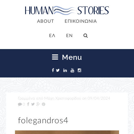
ABOUT
ΕΠΙΚΟΙΝΩΝΙΑ
ΕΛ
EN
Menu
Γραμμένα από
Μάχη Χριστοφορίδου
on
09/04/2024
0
folegandros4