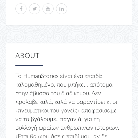
ABOUT
Το HumanStories είναι ένα «παιδί»
καλομαθημένο, που μπήκε… απότομα
στην άβυσσο του διαδικτύου. Δεν
πρόλαβε καλά, καλά να σαραντίσει κι οι
«πνευματικοί του γονείς» αποφασίσαμε
να το βγάλουμε.. παγανιά, για τη
συλλογή ωραίων ανθρώπινων ιστοριών.
«Ετσι θα ωριμάσεις παιδί μου, αν δε