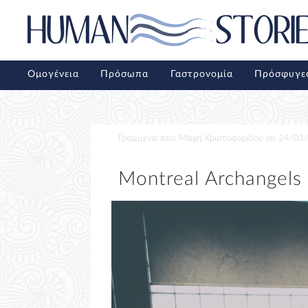
Ομογένεια
Πρόσωπα
Γαστρονομία
Πρόσφυγε
Γραμμένα από
Μάχη Χριστοφορίδου
on
24/01
Montreal Archangels