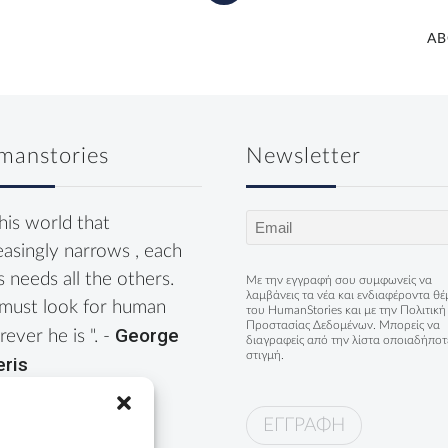
AB
manstories
Newsletter
Email
this world that
(Required)
easingly narrows , each
s needs all the others.
Με την εγγραφή σου συμφωνείς να
λαμβάνεις τα νέα και ενδιαφέροντα θ
must look for human
του HumanStories και με την
Πολιτική
Προστασίας Δεδομένων
. Μπορείς να
George
ever he is ". -
διαγραφείς από την λίστα οποιαδήποτ
στιγμή.
eris