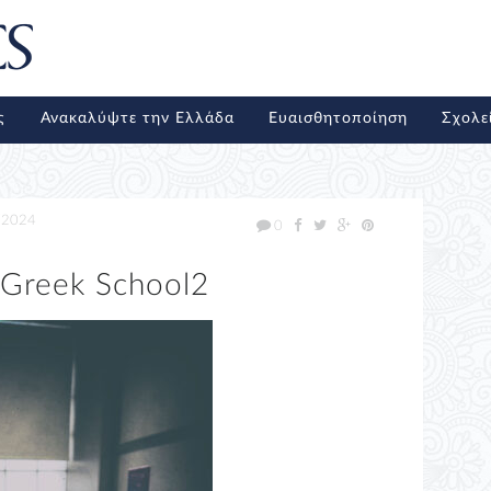
ς
Ανακαλύψτε την Ελλάδα
Ευαισθητοποίηση
Σχολε
/2024
0
 Greek School2