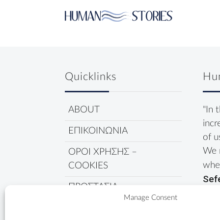
Quicklinks
Hu
ABOUT
"In 
incr
ΕΠΙΚΟΙΝΩΝΙΑ
of u
We 
ΟΡΟΙ ΧΡΗΣΗΣ –
wher
COOKIES
Sef
ΠΡΟΣΤΑΣΙΑ
Manage Consent
ΔΕΔΟΜΕΝΩΝ