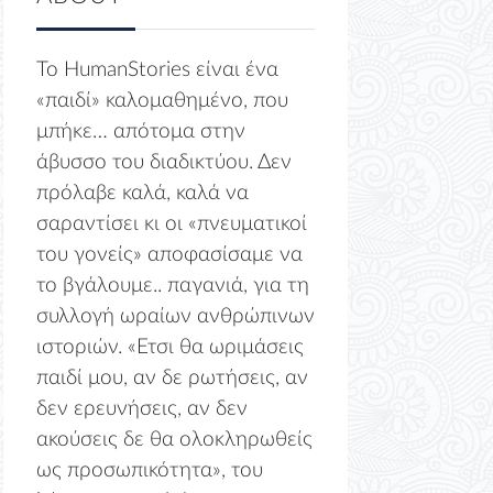
Το HumanStories είναι ένα
«παιδί» καλομαθημένο, που
μπήκε… απότομα στην
άβυσσο του διαδικτύου. Δεν
πρόλαβε καλά, καλά να
σαραντίσει κι οι «πνευματικοί
του γονείς» αποφασίσαμε να
το βγάλουμε.. παγανιά, για τη
συλλογή ωραίων ανθρώπινων
ιστοριών. «Ετσι θα ωριμάσεις
παιδί μου, αν δε ρωτήσεις, αν
δεν ερευνήσεις, αν δεν
ακούσεις δε θα ολοκληρωθείς
ως προσωπικότητα», του