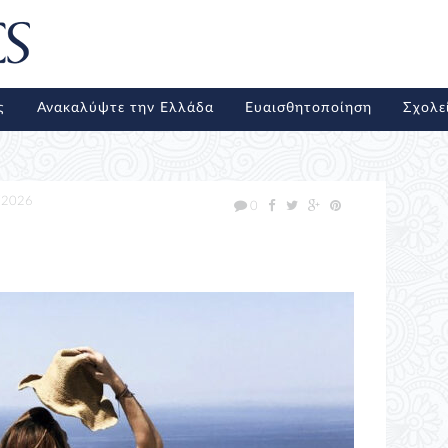
ς
Ανακαλύψτε την Ελλάδα
Ευαισθητοποίηση
Σχολε
/2026
0