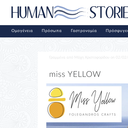
Ομογένεια
Πρόσωπα
Γαστρονομία
Πρόσφυγε
Γραμμένα από
Μάχη Χριστοφορίδου
on
02/02
miss YELLOW