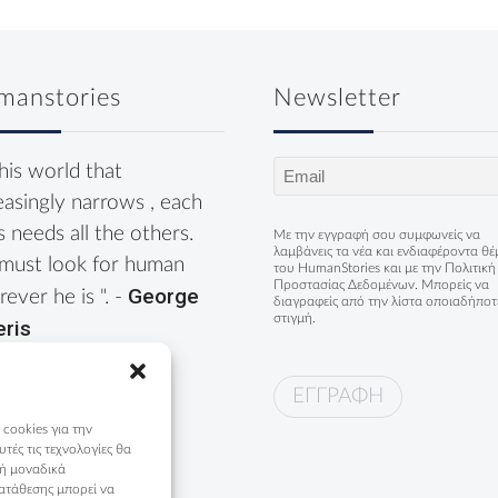
manstories
Newsletter
Email
this world that
(Required)
easingly narrows , each
s needs all the others.
Με την εγγραφή σου συμφωνείς να
λαμβάνεις τα νέα και ενδιαφέροντα θ
must look for human
του HumanStories και με την
Πολιτική
Προστασίας Δεδομένων
. Μπορείς να
George
ever he is ". -
διαγραφείς από την λίστα οποιαδήποτ
στιγμή.
eris
 cookies για την
ές τις τεχνολογίες θα
 ή μοναδικά
ατάθεσης μπορεί να