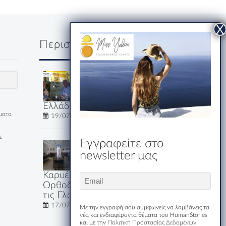
Περισσότερα
Δύο κύριοι, ένα
ουζάκι και μία
ολόκληρη
Ελλάδα
έματα
19/07/2026
ε
Εγγραφείτε στο
Εστιατόριο-
newsletter μας
Ξενώνας
Μακριδης
Καρυές: Εκεί που η
Email
Ορθοδοξία Μιλάει Όλες
(Required)
τις Γλώσσες του Κόσμου
17/07/2026
Με την εγγραφή σου συμφωνείς να λαμβάνεις τα
νέα και ενδιαφέροντα θέματα του HumanStories
και με την
Πολιτική Προστασίας Δεδομένων
.