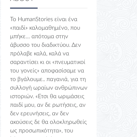
Το HumanStories είναι ένα
«παιδί» καλομαθημένο, που
μπήκε… απότομα στην
άβυσσο του διαδικτύου. Δεν
πρόλαβε καλά, καλά να
σαραντίσει κι οι «πνευματικοί
του γονείς» αποφασίσαμε να
το βγάλουμε.. παγανιά, για τη
συλλογή ωραίων ανθρώπινων
ιστοριών. «Ετσι θα ωριμάσεις
παιδί μου, αν δε ρωτήσεις, αν
δεν ερευνήσεις, αν δεν
ακούσεις δε θα ολοκληρωθείς
ως προσωπικότητα», του