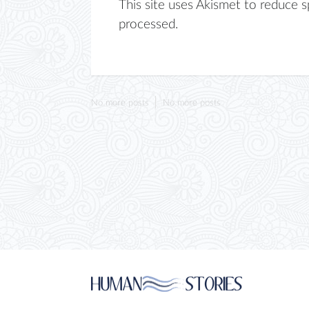
This site uses Akismet to reduce 
processed.
No more posts
No more posts