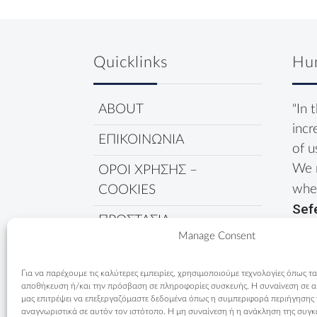
Quicklinks
Hu
ABOUT
"In 
incr
ΕΠΙΚΟΙΝΩΝΙΑ
of u
We 
ΟΡΟΙ ΧΡΗΣΗΣ –
wher
COOKIES
Sef
ΠΡΟΣΤΑΣΙΑ
Manage Consent
ΔΕΔΟΜΕΝΩΝ
ΠΟΛΙΤΙΚΗ COOKIES
Για να παρέχουμε τις καλύτερες εμπειρίες, χρησιμοποιούμε τεχνολογίες όπως τα
αποθήκευση ή/και την πρόσβαση σε πληροφορίες συσκευής. Η συναίνεση σε αυτ
μας επιτρέψει να επεξεργαζόμαστε δεδομένα όπως η συμπεριφορά περιήγησης
αναγνωριστικά σε αυτόν τον ιστότοπο. Η μη συναίνεση ή η ανάκληση της συγκ