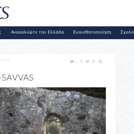
ς
Ανακαλύψτε την Ελλάδα
Ευαισθητοποίηση
Σχολε
/2025
0
-SAVVAS