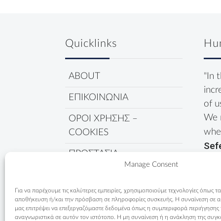
Quicklinks
Hu
ABOUT
"In 
incr
ΕΠΙΚΟΙΝΩΝΙΑ
of u
We 
ΟΡΟΙ ΧΡΗΣΗΣ –
wher
COOKIES
Sef
ΠΡΟΣΤΑΣΙΑ
Manage Consent
ΔΕΔΟΜΕΝΩΝ
ΠΟΛΙΤΙΚΗ COOKIES
Για να παρέχουμε τις καλύτερες εμπειρίες, χρησιμοποιούμε τεχνολογίες όπως τα
αποθήκευση ή/και την πρόσβαση σε πληροφορίες συσκευής. Η συναίνεση σε αυτ
μας επιτρέψει να επεξεργαζόμαστε δεδομένα όπως η συμπεριφορά περιήγησης
αναγνωριστικά σε αυτόν τον ιστότοπο. Η μη συναίνεση ή η ανάκληση της συγκ