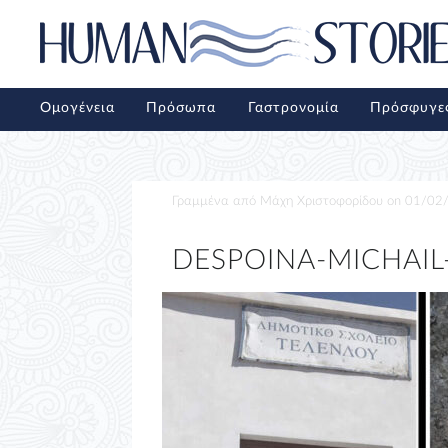
Ομογένεια
Πρόσωπα
Γαστρονομία
Πρόσφυγε
Γραμμένα από
Μάχη Χριστοφορίδου
on
01/02
DESPOINA-MICHAIL