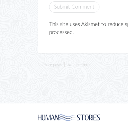
This site uses Akismet to reduce 
processed.
No more posts
No more posts