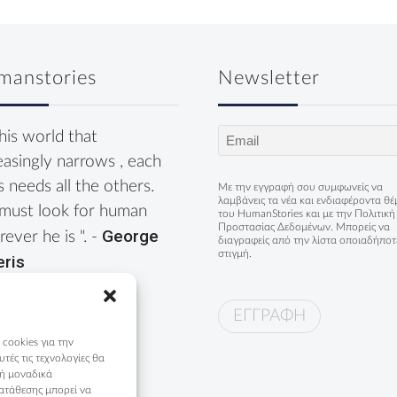
manstories
Newsletter
Email
this world that
(Required)
easingly narrows , each
s needs all the others.
Με την εγγραφή σου συμφωνείς να
λαμβάνεις τα νέα και ενδιαφέροντα θ
must look for human
του HumanStories και με την
Πολιτική
Προστασίας Δεδομένων
. Μπορείς να
George
ever he is ". -
διαγραφείς από την λίστα οποιαδήποτ
στιγμή.
eris
 cookies για την
ές τις τεχνολογίες θα
 ή μοναδικά
ατάθεσης μπορεί να