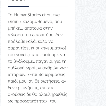
Το HumanStories είναι ένα
«παιδί» καλομαθημένο, που
μπήκε… απότομα στην
άβυσσο του διαδικτύου. Δεν
πρόλαβε καλά, καλά να
σαραντίσει κι οι «πνευματικοί
του γονείς» αποφασίσαμε να
το βγάλουμε.. παγανιά, για τη
συλλογή ωραίων ανθρώπινων
ιστοριών. «Ετσι θα ωριμάσεις
παιδί μου, αν δε ρωτήσεις, αν
δεν ερευνήσεις, αν δεν
ακούσεις δε θα ολοκληρωθείς
ως προσωπικότητα», του