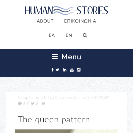
ABOUT
ΕΠΙΚΟΙΝΩΝΙΑ
ΕΛ
EN
Menu
Γραμμένα από
Μάχη Χριστοφορίδου
on
15/01/2024
0
Τhe queen pattern