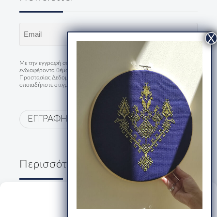
Email
(Required)
Με την εγγραφή σου συμφωνείς να λαμβάνεις τα νέα και
ενδιαφέροντα θέματα του HumanStories και με την
Πολιτική
Προστασίας Δεδομένων
. Μπορείς να διαγραφείς από την λίστα
οποιαδήποτε στιγμή.
ΕΓΓΡΑΦΗ
Περισσότερα
Δύο κύριοι, ένα ουζάκι και μία
Manage Consent
ολόκληρη Ελλάδα
19/07/2026