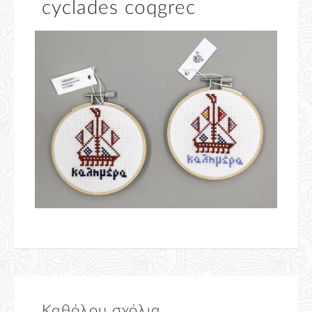
cyclades coqgrec
Καθόλου σχόλια