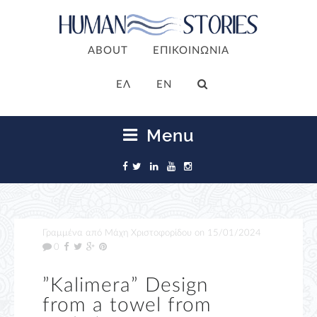
ABOUT
ΕΠΙΚΟΙΝΩΝΙΑ
ΕΛ
EN
Menu
Γραμμένα από
Μάχη Χριστοφορίδου
on
15/01/2024
0
”Kalimera” Design
from a towel from