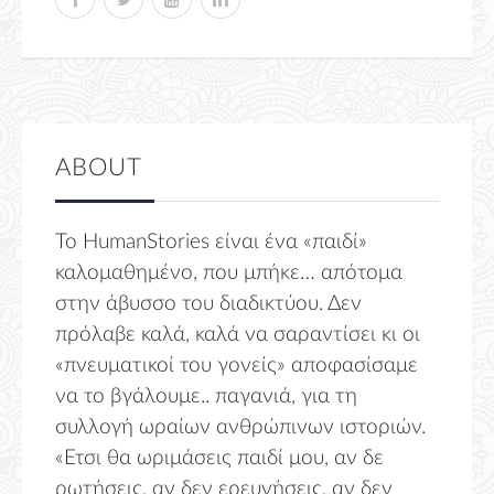
ABOUT
Το HumanStories είναι ένα «παιδί»
καλομαθημένο, που μπήκε… απότομα
στην άβυσσο του διαδικτύου. Δεν
πρόλαβε καλά, καλά να σαραντίσει κι οι
«πνευματικοί του γονείς» αποφασίσαμε
να το βγάλουμε.. παγανιά, για τη
συλλογή ωραίων ανθρώπινων ιστοριών.
«Ετσι θα ωριμάσεις παιδί μου, αν δε
ρωτήσεις, αν δεν ερευνήσεις, αν δεν