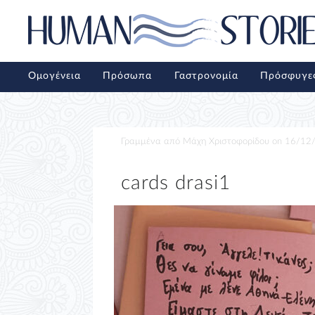
Ομογένεια
Πρόσωπα
Γαστρονομία
Πρόσφυγε
Γραμμένα από
Μάχη Χριστοφορίδου
on
16/12
cards drasi1