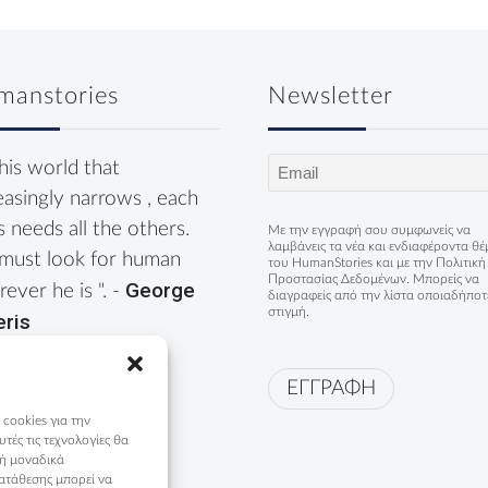
manstories
Newsletter
Email
this world that
(Required)
easingly narrows , each
s needs all the others.
Με την εγγραφή σου συμφωνείς να
λαμβάνεις τα νέα και ενδιαφέροντα θ
must look for human
του HumanStories και με την
Πολιτική
Προστασίας Δεδομένων
. Μπορείς να
George
ever he is ". -
διαγραφείς από την λίστα οποιαδήποτ
στιγμή.
eris
ΕΓΓΡΑΦΗ
 cookies για την
ές τις τεχνολογίες θα
 ή μοναδικά
ατάθεσης μπορεί να