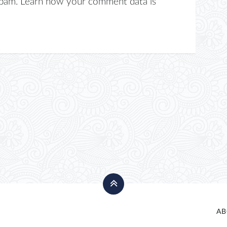
spam.
Learn how your comment data is
AB