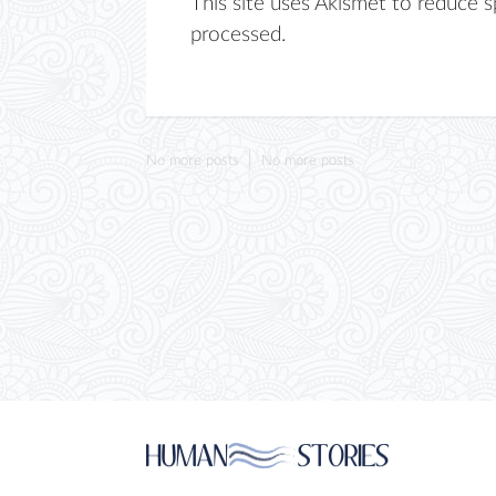
This site uses Akismet to reduce 
processed.
No more posts
No more posts