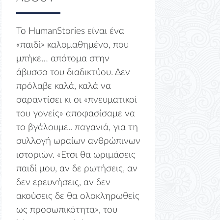
Το HumanStories είναι ένα
«παιδί» καλομαθημένο, που
μπήκε… απότομα στην
άβυσσο του διαδικτύου. Δεν
πρόλαβε καλά, καλά να
σαραντίσει κι οι «πνευματικοί
του γονείς» αποφασίσαμε να
το βγάλουμε.. παγανιά, για τη
συλλογή ωραίων ανθρώπινων
ιστοριών. «Ετσι θα ωριμάσεις
παιδί μου, αν δε ρωτήσεις, αν
δεν ερευνήσεις, αν δεν
ακούσεις δε θα ολοκληρωθείς
ως προσωπικότητα», του