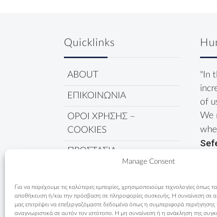
Quicklinks
Hu
ABOUT
"In 
incr
ΕΠΙΚΟΙΝΩΝΙΑ
of u
We 
ΟΡΟΙ ΧΡΗΣΗΣ –
wher
COOKIES
Sef
ΠΡΟΣΤΑΣΙΑ
Manage Consent
ΔΕΔΟΜΕΝΩΝ
ΠΟΛΙΤΙΚΗ COOKIES
Για να παρέχουμε τις καλύτερες εμπειρίες, χρησιμοποιούμε τεχνολογίες όπως τα
αποθήκευση ή/και την πρόσβαση σε πληροφορίες συσκευής. Η συναίνεση σε αυτ
μας επιτρέψει να επεξεργαζόμαστε δεδομένα όπως η συμπεριφορά περιήγησης
αναγνωριστικά σε αυτόν τον ιστότοπο. Η μη συναίνεση ή η ανάκληση της συγκ