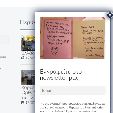
Περισσότερα
Δύο κύριοι, ένα
ουζάκι και μία
ολόκληρη
Ελλάδα
έματα
19/07/2026
ε
Εγγραφείτε στο
Εστιατόριο-
newsletter μας
Ξενώνας
Μακριδης
Καρυές: Εκεί που η
Email
(Required)
Ορθοδοξία Μιλάει Όλες
τις Γλώσσες του Κόσμου
17/07/2026
Με την εγγραφή σου συμφωνείς να λαμβάνεις τα
νέα και ενδιαφέροντα θέματα του HumanStories
και με την
Πολιτική Προστασίας Δεδομένων
.