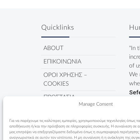
Quicklinks
Hu
ABOUT
"In 
incr
ΕΠΙΚΟΙΝΩΝΙΑ
of u
We 
ΟΡΟΙ ΧΡΗΣΗΣ –
wher
COOKIES
Sef
ΠΡΟΣΤΑΣΙΑ
Manage Consent
ΔΕΔΟΜΕΝΩΝ
ΠΟΛΙΤΙΚΗ COOKIES
Για να παρέχουμε τις καλύτερες εμπειρίες, χρησιμοποιούμε τεχνολογίες όπως τα
αποθήκευση ή/και την πρόσβαση σε πληροφορίες συσκευής. Η συναίνεση σε αυτ
μας επιτρέψει να επεξεργαζόμαστε δεδομένα όπως η συμπεριφορά περιήγησης
αναγνωριστικά σε αυτόν τον ιστότοπο. Η μη συναίνεση ή η ανάκληση της συγκ