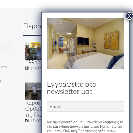
Περισσότερα
Δύο κύριοι, ένα
ουζάκι και μία
ολόκληρη
Ελλάδα
έματα
19/07/2026
ε
Εγγραφείτε στο
Εστιατόριο-
newsletter μας
Ξενώνας
Μακριδης
Καρυές: Εκεί που η
Email
Ορθοδοξία Μιλάει Όλες
(Required)
τις Γλώσσες του Κόσμου
17/07/2026
Με την εγγραφή σου συμφωνείς να λαμβάνεις τα
νέα και ενδιαφέροντα θέματα του HumanStories
και με την
Πολιτική Προστασίας Δεδομένων
.