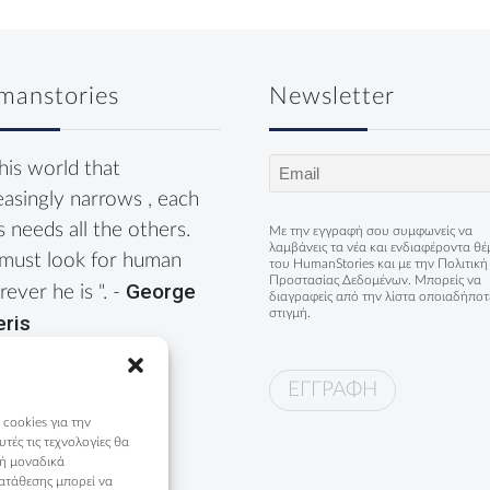
manstories
Newsletter
Email
this world that
(Required)
easingly narrows , each
s needs all the others.
Με την εγγραφή σου συμφωνείς να
λαμβάνεις τα νέα και ενδιαφέροντα θ
must look for human
του HumanStories και με την
Πολιτική
Προστασίας Δεδομένων
. Μπορείς να
George
ever he is ". -
διαγραφείς από την λίστα οποιαδήποτ
στιγμή.
eris
 cookies για την
ές τις τεχνολογίες θα
 ή μοναδικά
ατάθεσης μπορεί να