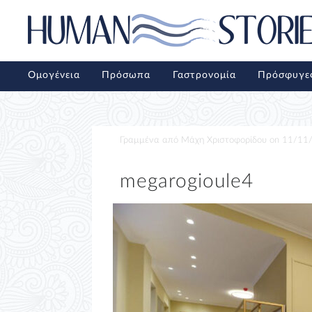
Ομογένεια
Πρόσωπα
Γαστρονομία
Πρόσφυγε
Γραμμένα από
Μάχη Χριστοφορίδου
on
11/11
megarogioule4