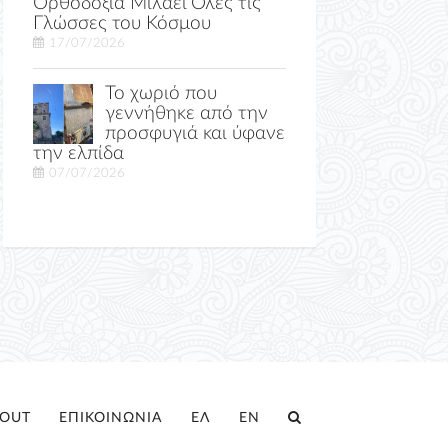
Ορθοδοξία Μιλάει Όλες τις
Γλώσσες του Κόσμου
17/07/2026
Το χωριό που
γεννήθηκε από την
προσφυγιά και ύφανε
την ελπίδα
07/07/2026
OUT
ΕΠΙΚΟΙΝΩΝΙΑ
ΕΛ
EN