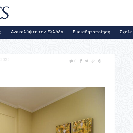
ς
Ανακαλύψτε την Ελλάδα
Ευαισθητοποίηση
Σχολε
/2025
0