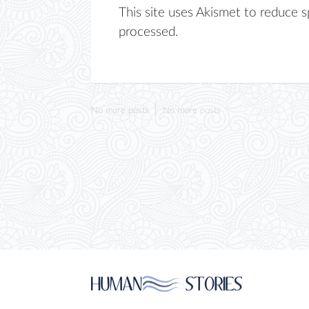
This site uses Akismet to reduce 
processed.
No more posts
No more posts