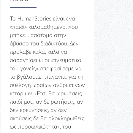
Το HumanStories είναι ένα
«παιδί» καλομαθημένο, που
μπήκε… απότομα στην
άβυσσο του διαδικτύου. Δεν
πρόλαβε καλά, καλά να
σαραντίσει κι οι «πνευματικοί
του γονείς» αποφασίσαμε να
το βγάλουμε.. παγανιά, για τη
συλλογή ωραίων ανθρώπινων
ιστοριών. «Ετσι θα ωριμάσεις
παιδί μου, αν δε ρωτήσεις, αν
δεν ερευνήσεις, αν δεν
ακούσεις δε θα ολοκληρωθείς
ως προσωπικότητα», του