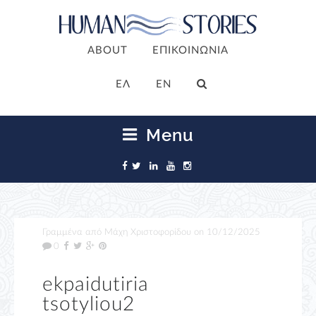
ABOUT
ΕΠΙΚΟΙΝΩΝΙΑ
ΕΛ
EN
Menu
Γραμμένα από
Μάχη Χριστοφορίδου
on
10/12/2025
0
ekpaidutiria
tsotyliou2