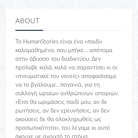
ABOUT
Το HumanStories είναι ένα «παιδί»
καλομαθημένο, που μπήκε… απότομα
στην άβυσσο του διαδικτύου. Δεν
πρόλαβε καλά, καλά να σαραντίσει κι οι
«πνευματικοί του γονείς» αποφασίσαμε
να το βγάλουμε.. παγανιά, για τη
συλλογή ωραίων ανθρώπινων ιστοριών.
«Ετσι θα ωριμάσεις παιδί μου, αν δε
ρωτήσεις, αν δεν ερευνήσεις, αν δεν
ακούσεις δε θα ολοκληρωθείς ως
προσωπικότητα», του λέγαμε κι αυτό
άκουγε με ανοιχτό το στόμα.