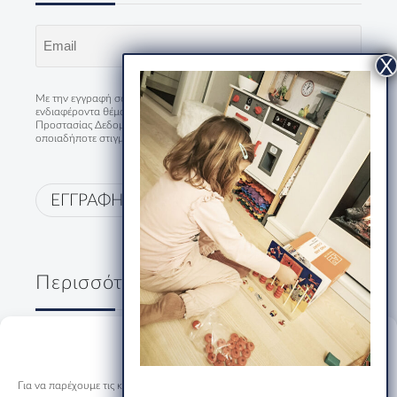
Email
(Required)
Με την εγγραφή σου συμφωνείς να λαμβάνεις τα νέα και
ενδιαφέροντα θέματα του HumanStories και με την
Πολιτική
Προστασίας Δεδομένων
. Μπορείς να διαγραφείς από την λίστα
οποιαδήποτε στιγμή.
ΕΓΓΡΑΦΗ
Περισσότερα
Δύο κύριοι, ένα ουζάκι και μία
Manage Consent
ολόκληρη Ελλάδα
19/07/2026
Για να παρέχουμε τις καλύτερες εμπειρίες, χρησιμοποιούμε τεχνολογίες όπως