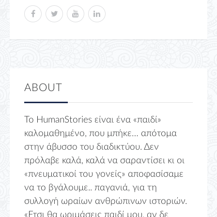
ABOUT
Το HumanStories είναι ένα «παιδί»
καλομαθημένο, που μπήκε… απότομα
στην άβυσσο του διαδικτύου. Δεν
πρόλαβε καλά, καλά να σαραντίσει κι οι
«πνευματικοί του γονείς» αποφασίσαμε
να το βγάλουμε.. παγανιά, για τη
συλλογή ωραίων ανθρώπινων ιστοριών.
«Ετσι θα ωριμάσεις παιδί μου, αν δε