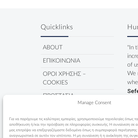
Quicklinks
Hu
ABOUT
"In 
incr
ΕΠΙΚΟΙΝΩΝΙΑ
of u
We 
ΟΡΟΙ ΧΡΗΣΗΣ –
wher
COOKIES
Sef
ΠΡΟΣΤΑΣΙΑ
Manage Consent
ΔΕΔΟΜΕΝΩΝ
ΠΟΛΙΤΙΚΗ COOKIES
Για να παρέχουμε τις καλύτερες εμπειρίες, χρησιμοποιούμε τεχνολογίες όπως τα
αποθήκευση ή/και την πρόσβαση σε πληροφορίες συσκευής. Η συναίνεση σε αυτ
μας επιτρέψει να επεξεργαζόμαστε δεδομένα όπως η συμπεριφορά περιήγησης
αναγνωριστικά σε αυτόν τον ιστότοπο. Η μη συναίνεση ή η ανάκληση της συγκ