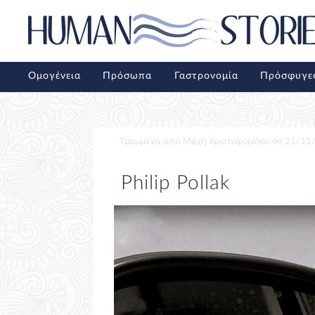
Ομογένεια
Πρόσωπα
Γαστρονομία
Πρόσφυγε
Γραμμένα από
Μάχη Χριστοφορίδου
on
21/11
Philip Pollak