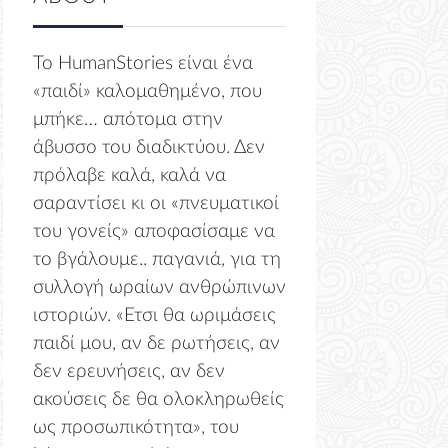
Το HumanStories είναι ένα
«παιδί» καλομαθημένο, που
μπήκε… απότομα στην
άβυσσο του διαδικτύου. Δεν
πρόλαβε καλά, καλά να
σαραντίσει κι οι «πνευματικοί
του γονείς» αποφασίσαμε να
το βγάλουμε.. παγανιά, για τη
συλλογή ωραίων ανθρώπινων
ιστοριών. «Ετσι θα ωριμάσεις
παιδί μου, αν δε ρωτήσεις, αν
δεν ερευνήσεις, αν δεν
ακούσεις δε θα ολοκληρωθείς
ως προσωπικότητα», του