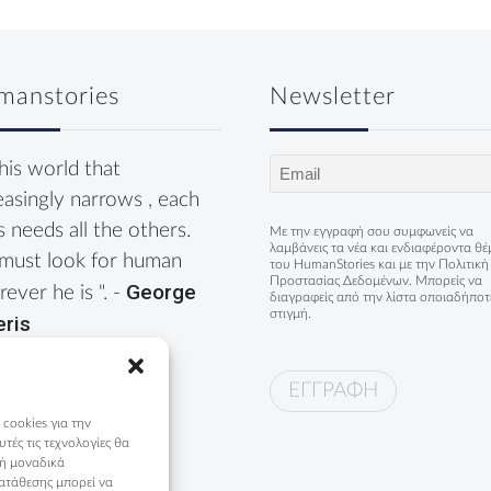
manstories
Newsletter
Email
this world that
(Required)
easingly narrows , each
s needs all the others.
Με την εγγραφή σου συμφωνείς να
λαμβάνεις τα νέα και ενδιαφέροντα θ
must look for human
του HumanStories και με την
Πολιτική
Προστασίας Δεδομένων
. Μπορείς να
George
ever he is ". -
διαγραφείς από την λίστα οποιαδήποτ
στιγμή.
eris
 cookies για την
ές τις τεχνολογίες θα
 ή μοναδικά
ατάθεσης μπορεί να