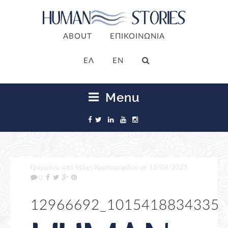
ABOUT
ΕΠΙΚΟΙΝΩΝΙΑ
ΕΛ
EN
Menu
Γραμμένα από
Μάχη Χριστοφορίδου
on
12/04/2025
0
12966692_10154188343359