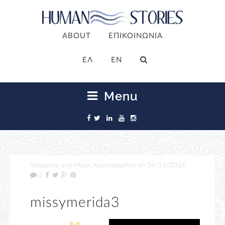
ABOUT
ΕΠΙΚΟΙΝΩΝΙΑ
ΕΛ
EN
Menu
Γραμμένα από
Μάχη Χριστοφορίδου
on
04/12/2024
0
missymerida3