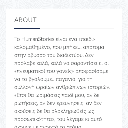
ABOUT
Το HumanStories είναι ένα «παιδί»
καλομαθημένο, που μπήκε… απότομα
στην άβυσσο του διαδικτύου. Δεν
πρόλαβε καλά, καλά να σαραντίσει κι οι
«πνευματικοί του γονείς» αποφασίσαμε
να το βγάλουμε.. παγανιά, για τη
συλλογή ωραίων ανθρώπινων ιστοριών.
«Ετσι θα ωριμάσεις παιδί μου, αν δε
ρωτήσεις, αν δεν ερευνήσεις, αν δεν
ακούσεις δε θα ολοκληρωθείς ως
προσωπικότητα», του λέγαμε κι αυτό
άκουγε με ανοιχτό το στόμα.