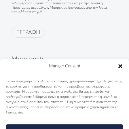
ενδιαφέροντα θέματα του HumanStories και με την
Πολιτική
Προστασίας Δεδομένων
. Μπορείς να διαγραφείς από την λίστα
οποιαδήποτε στιγμή.
ΕΓΓΡΑΦΗ
More posts
Manage Consent
"Not only Roma. First of all,
Για να παρέχουμε τις καλύτερες εμπειρίες, χρησιμοποιούμε τεχνολογίες όπως
Greeks"
τα cookies για την αποθήκευση ή/και την πρόσβαση σε πληροφορίες
09/04/2024
συσκευής. Η συναίνεση σε αυτές τις τεχνολογίες θα μας επιτρέψει να
επεξεργαζόμαστε δεδομένα όπως η συμπεριφορά περιήγησης ή μοναδικά
αναγνωριστικά σε αυτόν τον ιστότοπο. Η μη συναίνεση ή η ανάκληση της
Telendos Primary School is
συγκατάθεσης μπορεί να επηρεάσει αρνητικά ορισμένα χαρακτηριστικά και
counting days...
λειτουργίες.
13/11/2023