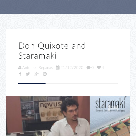
Don Quixote and
Staramaki
Antonios Repanas
21/12/2020
0
4