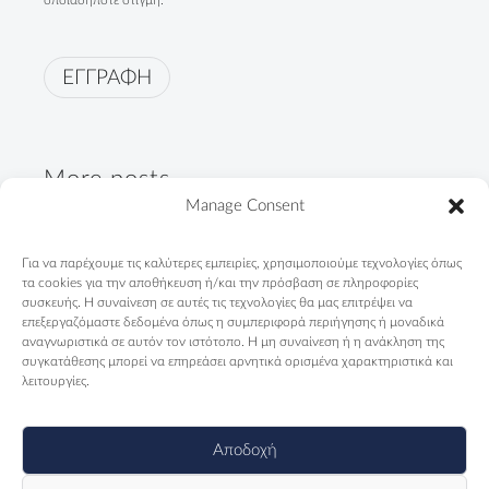
οποιαδήποτε στιγμή.
ΕΓΓΡΑΦΗ
More posts
Manage Consent
"Not only Roma. First of all,
Για να παρέχουμε τις καλύτερες εμπειρίες, χρησιμοποιούμε τεχνολογίες όπως
Greeks"
τα cookies για την αποθήκευση ή/και την πρόσβαση σε πληροφορίες
09/04/2024
συσκευής. Η συναίνεση σε αυτές τις τεχνολογίες θα μας επιτρέψει να
επεξεργαζόμαστε δεδομένα όπως η συμπεριφορά περιήγησης ή μοναδικά
αναγνωριστικά σε αυτόν τον ιστότοπο. Η μη συναίνεση ή η ανάκληση της
Telendos Primary School is
συγκατάθεσης μπορεί να επηρεάσει αρνητικά ορισμένα χαρακτηριστικά και
counting days...
λειτουργίες.
13/11/2023
Αποδοχή