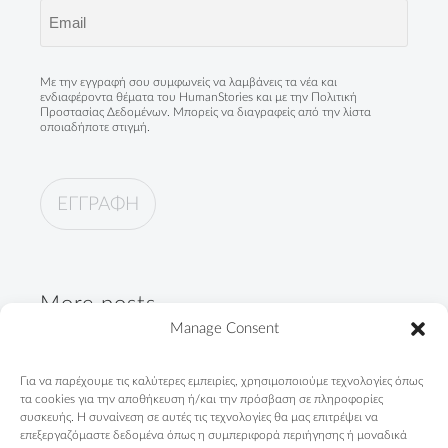
Email
(Required)
Με την εγγραφή σου συμφωνείς να λαμβάνεις τα νέα και
ενδιαφέροντα θέματα του HumanStories και με την
Πολιτική
Προστασίας Δεδομένων
. Μπορείς να διαγραφείς από την λίστα
οποιαδήποτε στιγμή.
More posts
Manage Consent
"Not only Roma. First of all,
Για να παρέχουμε τις καλύτερες εμπειρίες, χρησιμοποιούμε τεχνολογίες όπως
Greeks"
τα cookies για την αποθήκευση ή/και την πρόσβαση σε πληροφορίες
09/04/2024
συσκευής. Η συναίνεση σε αυτές τις τεχνολογίες θα μας επιτρέψει να
επεξεργαζόμαστε δεδομένα όπως η συμπεριφορά περιήγησης ή μοναδικά