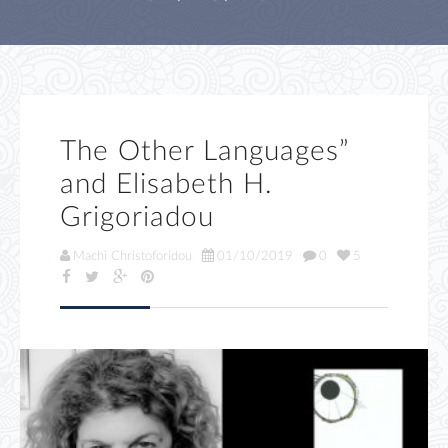
The Other Languages”
and Elisabeth H.
Grigoriadou
Machi Christoforidou
01/10/2019
0
5