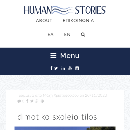
ABOUT
ΕΠΙΚΟΙΝΩΝΙΑ
ΕΛ
EN
Menu
Γραμμένα από
Μάχη Χριστοφορίδου
on
20/11/2023
0
dimotiko sxoleio tilos