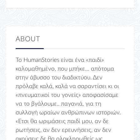
ABOUT
Το HumanStories είναι ένα «παιδί»
καλομαθημένο, που μπήκε… απότομα
στην άβυσσο του διαδικτύου. Δεν
πρόλαβε καλά, καλά να σαραντίσει κι οι
«πνευματικοί του γονείς» αποφασίσαμε
να το βγάλουμε.. παγανιά, για τη
συλλογή ωραίων ανθρώπινων ιστοριών.
«Ετσι θα ωριμάσεις παιδί μου, αν δε
ρωτήσεις, αν δεν ερευνήσεις, αν δεν
ακούσεις δε θα ολοκληρωθείς ως