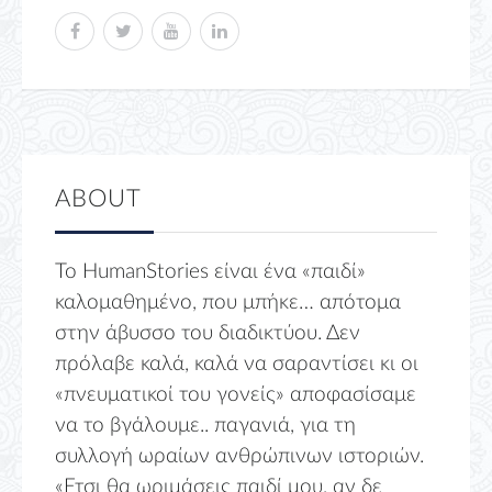
ABOUT
Το HumanStories είναι ένα «παιδί»
καλομαθημένο, που μπήκε… απότομα
στην άβυσσο του διαδικτύου. Δεν
πρόλαβε καλά, καλά να σαραντίσει κι οι
«πνευματικοί του γονείς» αποφασίσαμε
να το βγάλουμε.. παγανιά, για τη
συλλογή ωραίων ανθρώπινων ιστοριών.
«Ετσι θα ωριμάσεις παιδί μου, αν δε