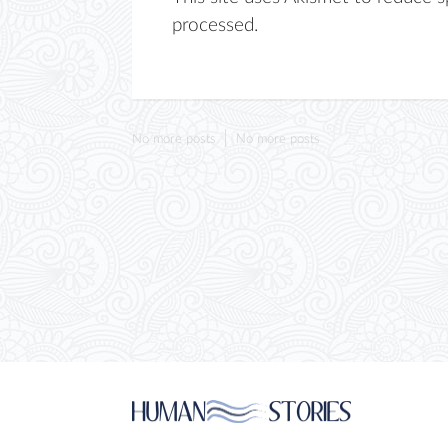
processed.
No more posts
No more posts