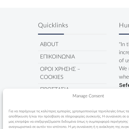
Quicklinks
Hu
ABOUT
"In 
incr
ΕΠΙΚΟΙΝΩΝΙΑ
of u
We 
ΟΡΟΙ ΧΡΗΣΗΣ –
wher
COOKIES
Sef
ΠΡΟΣΤΑΣΙΑ
Manage Consent
ΔΕΔΟΜΕΝΩΝ
ΠΟΛΙΤΙΚΗ COOKIES
Για να παρέχουμε τις καλύτερες εμπειρίες, χρησιμοποιούμε τεχνολογίες όπως τα
αποθήκευση ή/και την πρόσβαση σε πληροφορίες συσκευής. Η συναίνεση σε αυτ
μας επιτρέψει να επεξεργαζόμαστε δεδομένα όπως η συμπεριφορά περιήγησης
αναγνωριστικά σε αυτόν τον ιστότοπο. Η μη συναίνεση ή η ανάκληση της συγκ