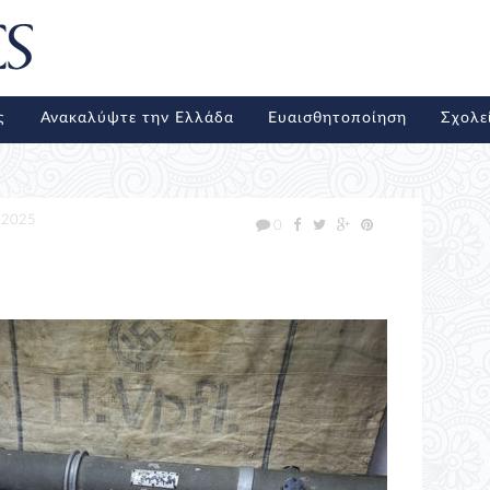
ς
Ανακαλύψτε την Ελλάδα
Ευαισθητοποίηση
Σχολε
/2025
0
2