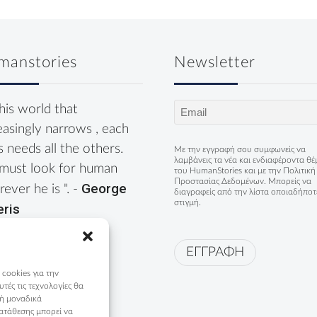
manstories
Newsletter
Email
this world that
(Required)
easingly narrows , each
s needs all the others.
Με την εγγραφή σου συμφωνείς να
λαμβάνεις τα νέα και ενδιαφέροντα θ
must look for human
του HumanStories και με την
Πολιτική
Προστασίας Δεδομένων
. Μπορείς να
George
ever he is ". -
διαγραφείς από την λίστα οποιαδήποτ
στιγμή.
eris
ΕΓΓΡΑΦΗ
 cookies για την
ές τις τεχνολογίες θα
 ή μοναδικά
ατάθεσης μπορεί να