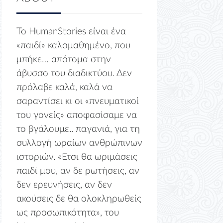
Το HumanStories είναι ένα
«παιδί» καλομαθημένο, που
μπήκε… απότομα στην
άβυσσο του διαδικτύου. Δεν
πρόλαβε καλά, καλά να
σαραντίσει κι οι «πνευματικοί
του γονείς» αποφασίσαμε να
το βγάλουμε.. παγανιά, για τη
συλλογή ωραίων ανθρώπινων
ιστοριών. «Ετσι θα ωριμάσεις
παιδί μου, αν δε ρωτήσεις, αν
δεν ερευνήσεις, αν δεν
ακούσεις δε θα ολοκληρωθείς
ως προσωπικότητα», του