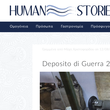
Ομογένεια
Πρόσωπα
Γαστρονομία
Πρόσφυγε
Γραμμένα από
Μάχη Χριστοφορίδου
on
12/08
Deposito di Guerra 