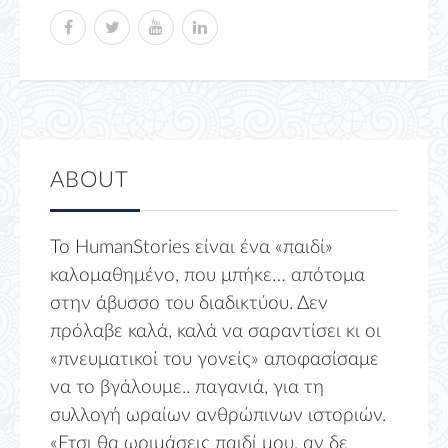
ABOUT
Το HumanStories είναι ένα «παιδί»
καλομαθημένο, που μπήκε… απότομα
στην άβυσσο του διαδικτύου. Δεν
πρόλαβε καλά, καλά να σαραντίσει κι οι
«πνευματικοί του γονείς» αποφασίσαμε
να το βγάλουμε.. παγανιά, για τη
συλλογή ωραίων ανθρώπινων ιστοριών.
«Ετσι θα ωριμάσεις παιδί μου, αν δε