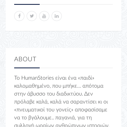
ABOUT
Το HumanStories είναι ένα «παιδί»
καλομαθημένο, που μπήκε… απότομα
στην άβυσσο του διαδικτύου. Δεν
πρόλαβε καλά, καλά να σαραντίσει κι οι
«πνευματικοί του γονείς» αποφασίσαμε
να το βγάλουμε.. παγανιά, για τη
συλλογή ωραίων ανθρώπινων ιστοριών.